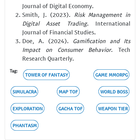
Journal of Digital Economy.
Smith, J. (2023).
Risk Management in
Digital Asset Trading
. International
Journal of Financial Studies.
Doe, A. (2024).
Gamification and Its
Impact on Consumer Behavior
. Tech
Research Quarterly.
Tag:
TOWER OF FANTASY
GAME MMORPG
SIMULACRA
MAP TOF
WORLD BOSS
EXPLORATION
GACHA TOF
WEAPON TIER
PHANTASM