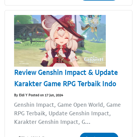
Review Genshin Impact & Update
Karakter Game RPG Terbaik Indo
By Eldi Y Posted on 17 Jun, 2024
Genshin Impact, Game Open World, Game
RPG Terbaik, Update Genshin Impact,
Karakter Genshin Impact, G...