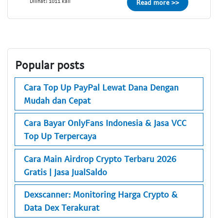
Dilihat: 1011 kali
Read more >>
Popular posts
Cara Top Up PayPal Lewat Dana Dengan
Mudah dan Cepat
Cara Bayar OnlyFans Indonesia & Jasa VCC
Top Up Terpercaya
Cara Main Airdrop Crypto Terbaru 2026
Gratis | Jasa JualSaldo
Dexscanner: Monitoring Harga Crypto &
Data Dex Terakurat