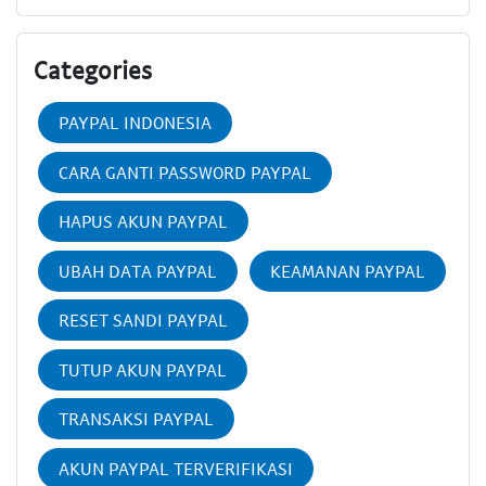
Categories
PAYPAL INDONESIA
CARA GANTI PASSWORD PAYPAL
HAPUS AKUN PAYPAL
UBAH DATA PAYPAL
KEAMANAN PAYPAL
RESET SANDI PAYPAL
TUTUP AKUN PAYPAL
TRANSAKSI PAYPAL
AKUN PAYPAL TERVERIFIKASI