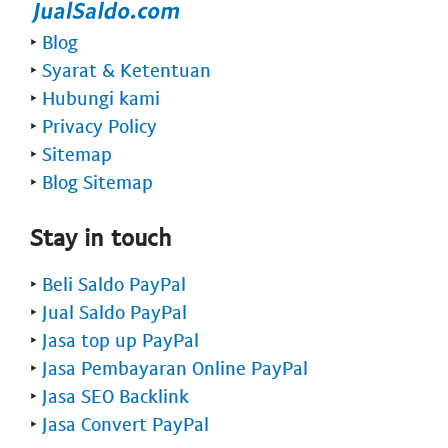
‣
Blog
‣
Syarat & Ketentuan
‣
Hubungi kami
‣
Privacy Policy
‣
Sitemap
‣
Blog Sitemap
Stay in touch
‣
Beli Saldo PayPal
‣
Jual Saldo PayPal
‣
Jasa top up PayPal
‣
Jasa Pembayaran Online PayPal
‣
Jasa SEO Backlink
‣
Jasa Convert PayPal