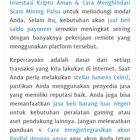
Investasi Kripto Aman & Cara Menghindari
Scam Mining Palsu
untuk melindungi modal
Anda. Selain itu, kebutuhan akan
jual beli
saldo payoneer
semakin meningkat seiring
dengan banyaknya pekerjaan remote yang
menggunakan platform tersebut.
Kepercayaan adalah dasar dari setiap
transaksi yang kita lakukan di internet. Saat
Anda perlu melakukan
stellar lumens (xlm)
,
pastikan Anda menggunakan penyedia jasa
yang memiliki reputasi baik. Anda juga bisa
memanfaatkan
jasa beli barang luar negeri
untuk kebutuhan peralatan gaming atau
aset pendukung lainnya. Jangan melewatkan
panduan
4 Cara mengintegrasikan akun
PayPal dengan aman
agar akun Anda tetap