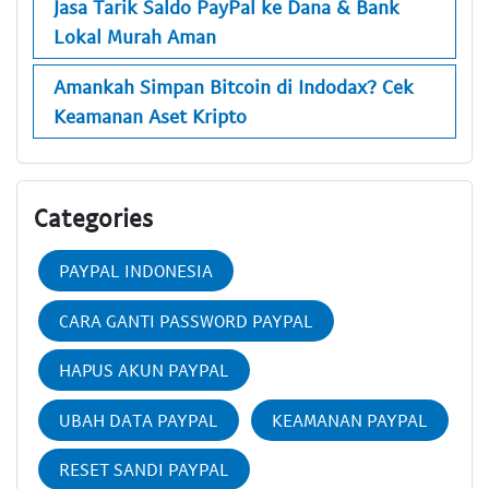
Jasa Tarik Saldo PayPal ke Dana & Bank
Lokal Murah Aman
Amankah Simpan Bitcoin di Indodax? Cek
Keamanan Aset Kripto
Categories
PAYPAL INDONESIA
CARA GANTI PASSWORD PAYPAL
HAPUS AKUN PAYPAL
UBAH DATA PAYPAL
KEAMANAN PAYPAL
RESET SANDI PAYPAL