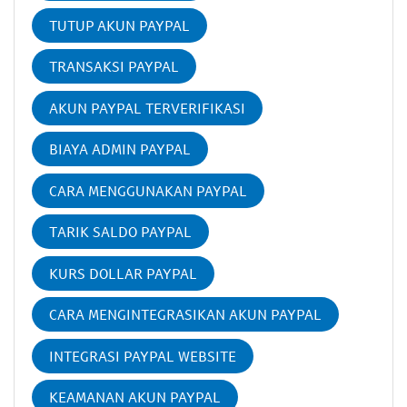
TUTUP AKUN PAYPAL
TRANSAKSI PAYPAL
AKUN PAYPAL TERVERIFIKASI
BIAYA ADMIN PAYPAL
CARA MENGGUNAKAN PAYPAL
TARIK SALDO PAYPAL
KURS DOLLAR PAYPAL
CARA MENGINTEGRASIKAN AKUN PAYPAL
INTEGRASI PAYPAL WEBSITE
KEAMANAN AKUN PAYPAL