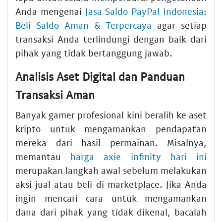
Anda mengenai
Jasa Saldo PayPal Indonesia:
Beli Saldo Aman & Terpercaya
agar setiap
transaksi Anda terlindungi dengan baik dari
pihak yang tidak bertanggung jawab.
Analisis Aset Digital dan Panduan
Transaksi Aman
Banyak gamer profesional kini beralih ke aset
kripto untuk mengamankan pendapatan
mereka dari hasil permainan. Misalnya,
memantau
harga axie infinity hari ini
merupakan langkah awal sebelum melakukan
aksi jual atau beli di marketplace. Jika Anda
ingin mencari cara untuk mengamankan
dana dari pihak yang tidak dikenal, bacalah