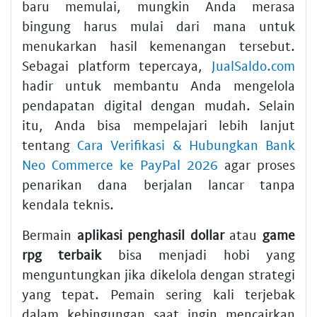
baru memulai, mungkin Anda merasa
bingung harus mulai dari mana untuk
menukarkan hasil kemenangan tersebut.
Sebagai platform tepercaya,
JualSaldo.com
hadir untuk membantu Anda mengelola
pendapatan digital dengan mudah. Selain
itu, Anda bisa mempelajari lebih lanjut
tentang
Cara Verifikasi & Hubungkan Bank
Neo Commerce ke PayPal 2026
agar proses
penarikan dana berjalan lancar tanpa
kendala teknis.
Bermain
aplikasi penghasil dollar
atau
game
rpg terbaik
bisa menjadi hobi yang
menguntungkan jika dikelola dengan strategi
yang tepat. Pemain sering kali terjebak
dalam kebingungan saat ingin mencairkan