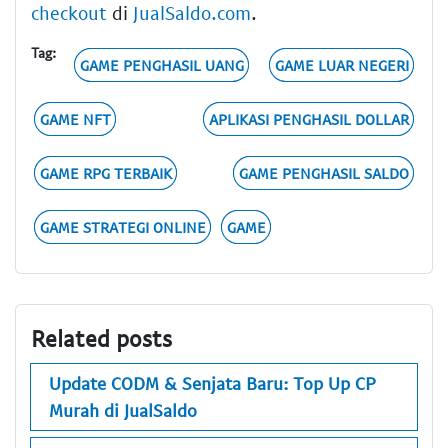
checkout
di
JualSaldo.com
.
Tag:
GAME PENGHASIL UANG
GAME LUAR NEGERI
GAME NFT
APLIKASI PENGHASIL DOLLAR
GAME RPG TERBAIK
GAME PENGHASIL SALDO
GAME STRATEGI ONLINE
GAME
Related posts
Update CODM & Senjata Baru: Top Up CP
Murah di JualSaldo