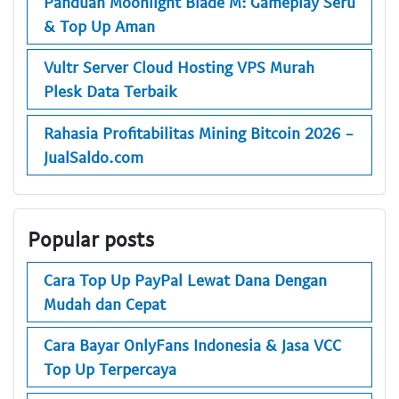
Panduan Moonlight Blade M: Gameplay Seru
& Top Up Aman
Vultr Server Cloud Hosting VPS Murah
Plesk Data Terbaik
Rahasia Profitabilitas Mining Bitcoin 2026 -
JualSaldo.com
Popular posts
Cara Top Up PayPal Lewat Dana Dengan
Mudah dan Cepat
Cara Bayar OnlyFans Indonesia & Jasa VCC
Top Up Terpercaya