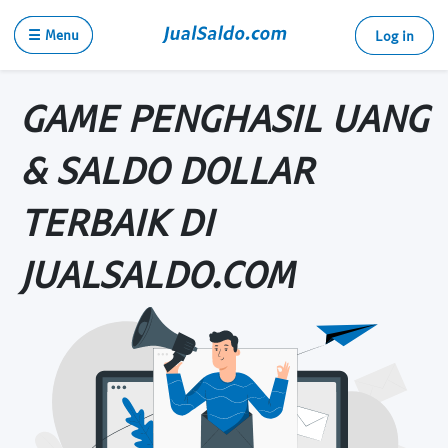
☰ Menu
Log in
GAME PENGHASIL UANG
& SALDO DOLLAR
TERBAIK DI
JUALSALDO.COM