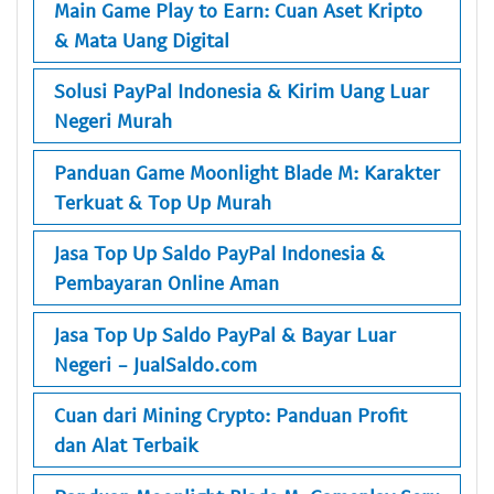
Main Game Play to Earn: Cuan Aset Kripto
& Mata Uang Digital
Solusi PayPal Indonesia & Kirim Uang Luar
Negeri Murah
Panduan Game Moonlight Blade M: Karakter
Terkuat & Top Up Murah
Jasa Top Up Saldo PayPal Indonesia &
Pembayaran Online Aman
Jasa Top Up Saldo PayPal & Bayar Luar
Negeri - JualSaldo.com
Cuan dari Mining Crypto: Panduan Profit
dan Alat Terbaik