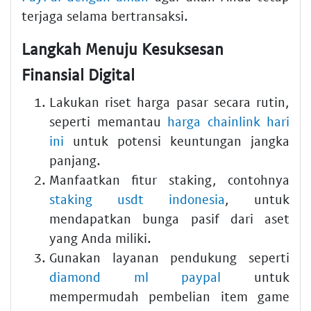
terjaga selama bertransaksi.
Langkah Menuju Kesuksesan
Finansial Digital
Lakukan riset harga pasar secara rutin,
seperti memantau
harga chainlink hari
ini
untuk potensi keuntungan jangka
panjang.
Manfaatkan fitur staking, contohnya
staking usdt indonesia
, untuk
mendapatkan bunga pasif dari aset
yang Anda miliki.
Gunakan layanan pendukung seperti
diamond ml paypal
untuk
mempermudah pembelian item game