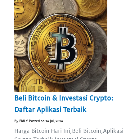
Beli Bitcoin & Investasi Crypto:
Daftar Aplikasi Terbaik
By Eldi Y Posted on 14 Jul, 2024
Harga Bitcoin Hari Ini,Beli Bitcoin,Aplikasi