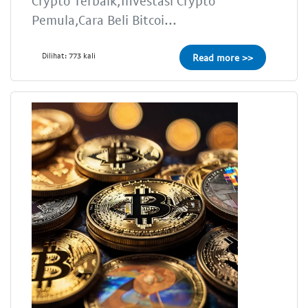
Crypto Terbaik,Investasi Crypto
Pemula,Cara Beli Bitcoi...
Dilihat: 773 kali
Read more >>