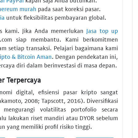
kai PayPal
kapan saja Anda butuhkan.
thereum murah
pada saat koreksi pasar.
ia
untuk fleksibilitas pembayaran global.
as kami. Jika Anda memerlukan
Jasa top up
do.com siap membantu. Kami berkomitmen
m setiap transaksi. Pelajari bagaimana kami
Kripto & Bitcoin Aman
. Dengan pendekatan ini,
caya diri dalam berinvestasi di masa depan.
r Terpercaya
omi digital, efisiensi pasar kripto sangat
akamoto, 2008; Tapscott, 2016). Diversifikasi
engurangi volatilitas portofolio secara
lalu lakukan riset mandiri atau DYOR sebelum
yang memiliki profil risiko tinggi.