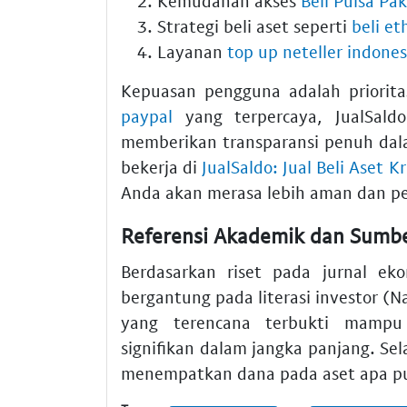
Kemudahan akses
Beli Pulsa Pa
Strategi beli aset seperti
beli e
Layanan
top up neteller indones
Kepuasan pengguna adalah priorit
paypal
yang terpercaya, JualSal
memberikan transparansi penuh dala
bekerja di
JualSaldo: Jual Beli Aset 
Anda akan merasa lebih aman dan per
Referensi Akademik dan Sumbe
Berdasarkan riset pada jurnal ekon
bergantung pada literasi investor (N
yang terencana terbukti mampu m
signifikan dalam jangka panjang. Se
menempatkan dana pada aset apa pun 