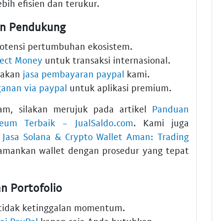
ebih efisien dan terukur.
nan Pendukung
otensi pertumbuhan ekosistem.
fect Money
untuk transaksi internasional.
nakan
jasa pembayaran paypal
kami.
anan via paypal
untuk aplikasi premium.
am, silakan merujuk pada artikel
Panduan
reum Terbaik - JualSaldo.com
. Kami juga
a
Jasa Solana & Crypto Wallet Aman: Trading
mankan wallet dengan prosedur yang tepat
n Portofolio
tidak ketinggalan momentum.