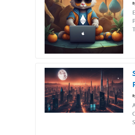
B
E
P
T
B
A
C
S