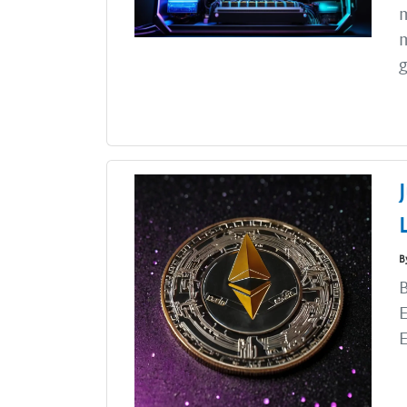
m
m
g
B
B
E