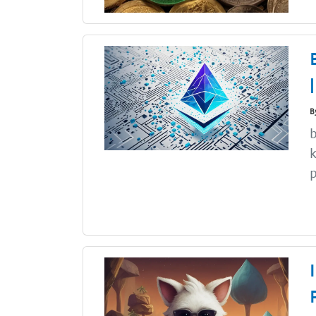
B
b
k
p