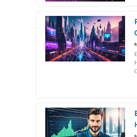
B
E
H
C
B