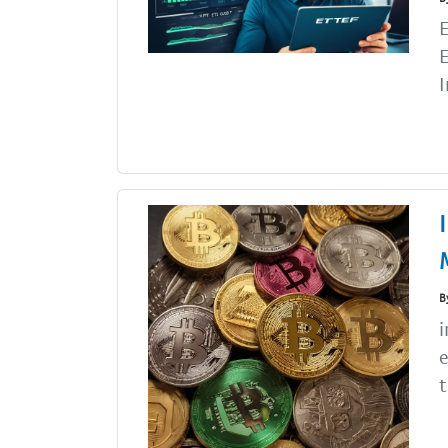
I
B
i
e
t