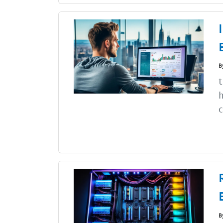
B
t
h
c
B