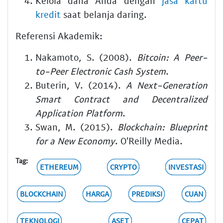
Kelola dana Anda dengan
jasa kartu
kredit
saat belanja daring.
Referensi Akademik:
Nakamoto, S. (2008).
Bitcoin: A Peer-
to-Peer Electronic Cash System
.
Buterin, V. (2014).
A Next-Generation
Smart Contract and Decentralized
Application Platform
.
Swan, M. (2015).
Blockchain: Blueprint
for a New Economy
. O'Reilly Media.
Tag:
ETHEREUM
CRYPTO
INVESTASI
BLOCKCHAIN
HARGA
PREDIKSI
CUAN
TEKNOLOGI
ASET
CEPAT