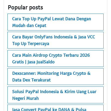
Popular posts
Cara Top Up PayPal Lewat Dana Dengan
Mudah dan Cepat
Cara Bayar OnlyFans Indonesia & Jasa VCC
Top Up Terpercaya
Cara Main Airdrop Crypto Terbaru 2026
Gratis | Jasa JualSaldo
Dexscanner: Monitoring Harga Crypto &
Data Dex Terakurat
Solusi PayPal Indonesia & Kirim Uang Luar
Negeri Murah
Jasa Convert PayPal ke DANA & Pulsa