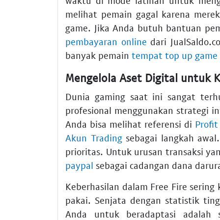
waktu di mode latihan untuk men
melihat pemain gagal karena merek
game. Jika Anda butuh bantuan pem
pembayaran online
dari JualSaldo.c
banyak pemain
tempat top up game 
Mengelola Aset Digital untuk
Dunia gaming saat ini sangat ter
profesional menggunakan strategi i
Anda bisa melihat referensi di
Profit
Akun Trading
sebagai langkah awal
prioritas. Untuk urusan transaksi y
paypal
sebagai cadangan dana darur
Keberhasilan dalam Free Fire sering
pakai. Senjata dengan statistik 
Anda untuk beradaptasi adalah s