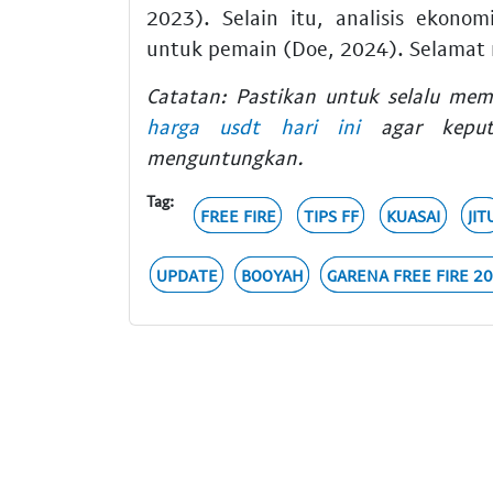
2023). Selain itu, analisis ekonom
untuk pemain (Doe, 2024). Selamat
Catatan: Pastikan untuk selalu m
harga usdt hari ini
agar keputu
menguntungkan.
Tag:
FREE FIRE
TIPS FF
KUASAI
JIT
UPDATE
BOOYAH
GARENA FREE FIRE 2