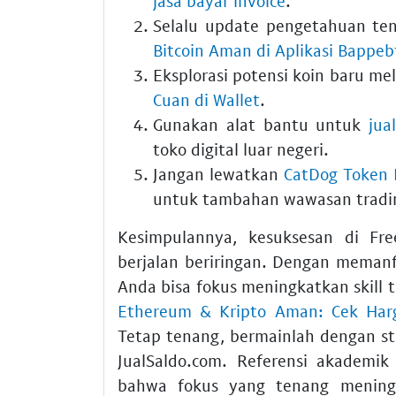
jasa bayar invoice
.
Selalu update pengetahuan ten
Bitcoin Aman di Aplikasi Bappeb
Eksplorasi potensi koin baru me
Cuan di Wallet
.
Gunakan alat bantu untuk
jua
toko digital luar negeri.
Jangan lewatkan
CatDog Token K
untuk tambahan wawasan tradi
Kesimpulannya, kesuksesan di Fre
berjalan beriringan. Dengan mema
Anda bisa fokus meningkatkan skill
Ethereum & Kripto Aman: Cek Harg
Tetap tenang, bermainlah dengan str
JualSaldo.com. Referensi akademi
bahwa fokus yang tenang meningka