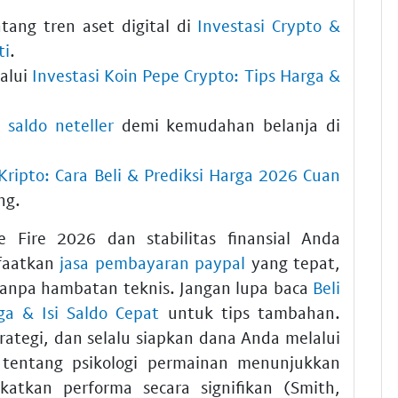
tang tren aset digital di
Investasi Crypto &
ti
.
lalui
Investasi Koin Pepe Crypto: Tips Harga &
l saldo neteller
demi kemudahan belanja di
ripto: Cara Beli & Prediksi Harga 2026 Cuan
ng.
e Fire 2026 dan stabilitas finansial Anda
nfaatkan
jasa pembayaran paypal
yang tepat,
 tanpa hambatan teknis. Jangan lupa baca
Beli
a & Isi Saldo Cepat
untuk tips tambahan.
ategi, dan selalu siapkan dana Anda melalui
k tentang psikologi permainan menunjukkan
tkan performa secara signifikan (Smith,