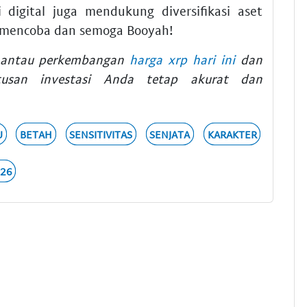
i digital juga mendukung diversifikasi aset
 mencoba dan semoga Booyah!
emantau perkembangan
harga xrp hari ini
dan
san investasi Anda tetap akurat dan
U
BETAH
SENSITIVITAS
SENJATA
KARAKTER
026