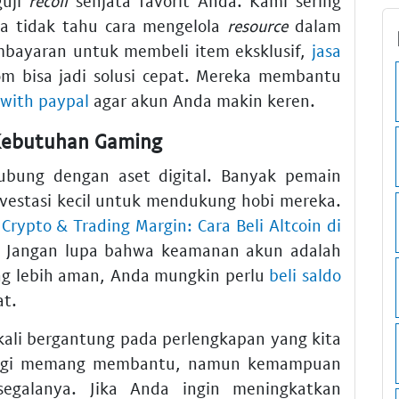
guji
recoil
senjata favorit Anda. Kami sering
a tidak tahu cara mengelola
resource
dalam
bayaran untuk membeli item eksklusif,
jasa
om bisa jadi solusi cepat. Mereka membantu
with paypal
agar akun Anda makin keren.
 Kebutuhan Gaming
hubung dengan aset digital. Banyak pemain
nvestasi kecil untuk mendukung hobi mereka.
 Crypto & Trading Margin: Cara Beli Altcoin di
. Jangan lupa bahwa keamanan akun adalah
ang lebih aman, Anda mungkin perlu
beli saldo
at.
 kali bergantung pada perlengkapan yang kita
tinggi memang membantu, namun kemampuan
egalanya. Jika Anda ingin meningkatkan