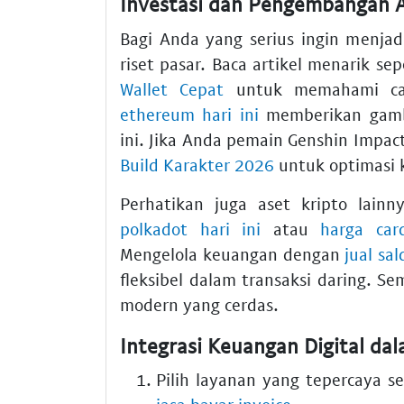
Investasi dan Pengembangan A
Bagi Anda yang serius ingin menja
riset pasar. Baca artikel menarik sep
Wallet Cepat
untuk memahami cara
ethereum hari ini
memberikan gamb
ini. Jika Anda pemain Genshin Impac
Build Karakter 2026
untuk optimasi k
Perhatikan juga aset kripto lainn
polkadot hari ini
atau
harga car
Mengelola keuangan dengan
jual sa
fleksibel dalam transaksi daring. S
modern yang cerdas.
Integrasi Keuangan Digital d
Pilih layanan yang tepercaya s