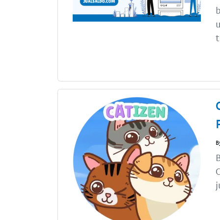
b
u
t
B
B
C
j