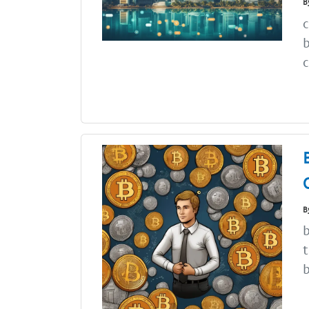
B
c
b
c
B
b
t
b