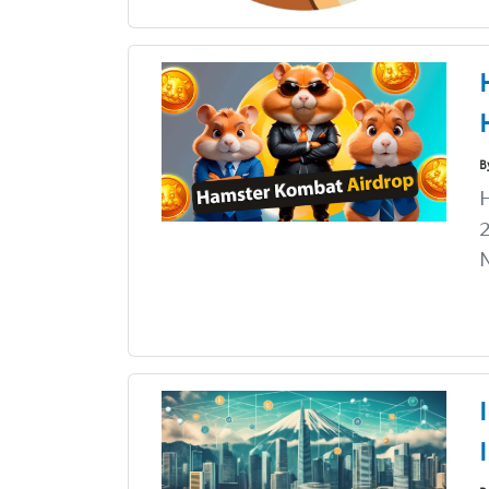
B
2
N