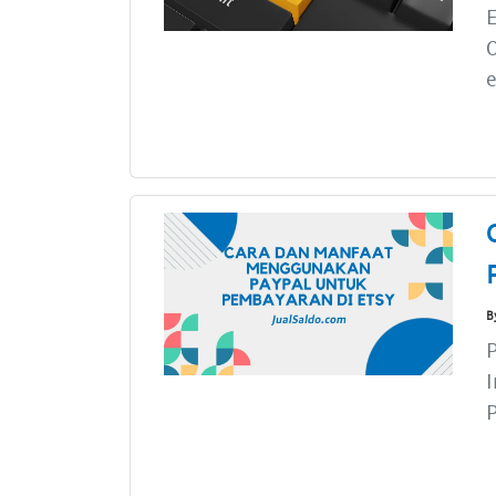
O
e
B
P
I
P