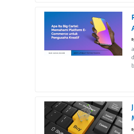
B
a
d
b
B