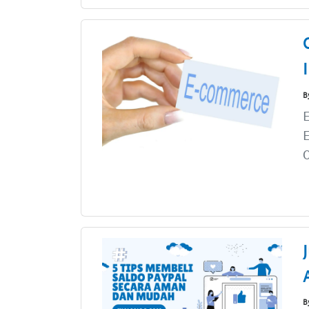
B
E
E
O
B