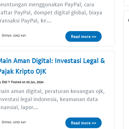
keuntungan menggunakan PayPal, cara
aftar PayPal, dompet digital global, biaya
ransaksi PayPal, ke...
Dilihat: 1062 kali
Read more >>
Main Aman Digital: Investasi Legal &
Pajak Kripto OJK
y Eldi Y Posted on 05 Jun, 2024
ain aman digital, peraturan keuangan ojk,
nvestasi legal indonesia, keamanan data
inansial, lapor...
Dilihat: 1035 kali
Read more >>