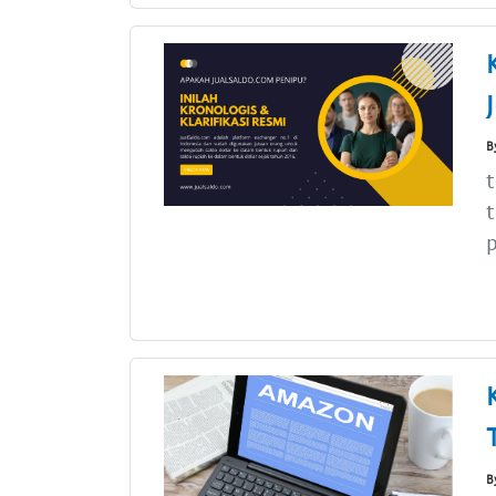
B
t
t
p
B