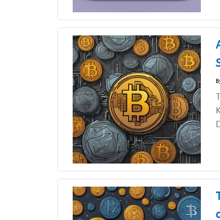
B
T
D