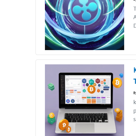
T
A
D
B
k
p
s