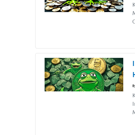
K
M
C
B
K
I