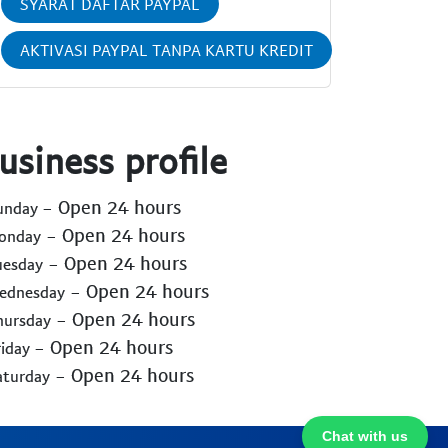
SYARAT DAFTAR PAYPAL
AKTIVASI PAYPAL TANPA KARTU KREDIT
usiness profile
- Open 24 hours
Sunday
- Open 24 hours
Monday
- Open 24 hours
uesday
- Open 24 hours
Wednesday
- Open 24 hours
hursday
- Open 24 hours
riday
- Open 24 hours
aturday
Chat with us