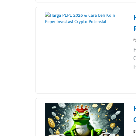
B
H
C
P
B