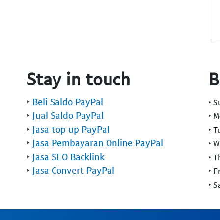
Stay in touch
B
‣
Beli Saldo PayPal
‣ 
‣
Jual Saldo PayPal
‣ 
‣
Jasa top up PayPal
‣ T
‣
Jasa Pembayaran Online PayPal
‣ 
‣
Jasa SEO Backlink
‣ T
‣
Jasa Convert PayPal
‣ F
‣ S