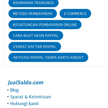
KEAMANAN TRANSAKSI
METODE PEMBAYARAN
E COMMERCE
KEUNTUNGAN PEMBAYARAN ONLINE
CARA BUAT AKUN PAYPAL
SYARAT DAFTAR PAYPAL
AKTIVASI PAYPAL TANPA KARTU KREDIT
‣
Blog
‣
Syarat & Ketentuan
‣
Hubungi kami