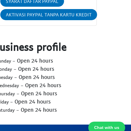
SYARAT DAFTAR PAYPAL
AKTIVASI PAYPAL TANPA KARTU KREDIT
usiness profile
- Open 24 hours
Sunday
- Open 24 hours
Monday
- Open 24 hours
uesday
- Open 24 hours
Wednesday
- Open 24 hours
hursday
- Open 24 hours
riday
- Open 24 hours
aturday
Chat with us