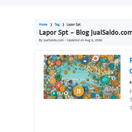
Home
Tag
Lapor Spt
Lapor Spt - Blog JualSaldo.co
By JualSaldo.com - Updated on
Aug 6, 2026
B
P
T
T