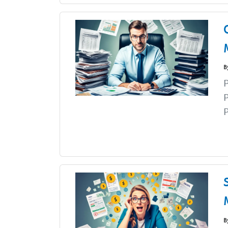
B
P
P
B