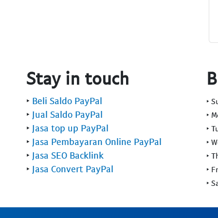
Stay in touch
B
‣
Beli Saldo PayPal
‣ 
‣
Jual Saldo PayPal
‣ 
‣
Jasa top up PayPal
‣ T
‣
Jasa Pembayaran Online PayPal
‣ 
‣
Jasa SEO Backlink
‣ T
‣
Jasa Convert PayPal
‣ F
‣ S