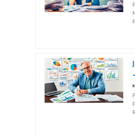
P
N
P
B
P
P
R