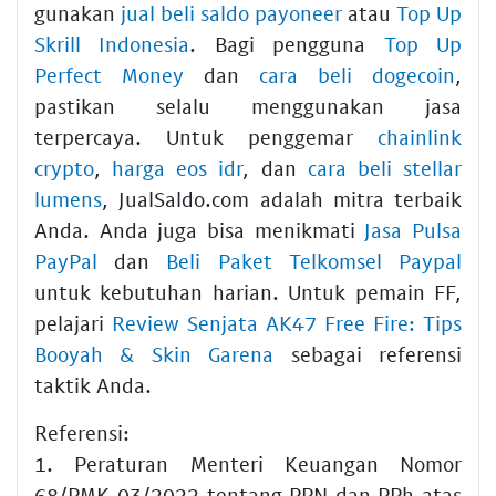
gunakan
jual beli saldo payoneer
atau
Top Up
Skrill Indonesia
. Bagi pengguna
Top Up
Perfect Money
dan
cara beli dogecoin
,
pastikan selalu menggunakan jasa
terpercaya. Untuk penggemar
chainlink
crypto
,
harga eos idr
, dan
cara beli stellar
lumens
, JualSaldo.com adalah mitra terbaik
Anda. Anda juga bisa menikmati
Jasa Pulsa
PayPal
dan
Beli Paket Telkomsel Paypal
untuk kebutuhan harian. Untuk pemain FF,
pelajari
Review Senjata AK47 Free Fire: Tips
Booyah & Skin Garena
sebagai referensi
taktik Anda.
Referensi:
1. Peraturan Menteri Keuangan Nomor
68/PMK.03/2022 tentang PPN dan PPh atas