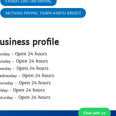
SYARAT DAFTAR PAYPAL
AKTIVASI PAYPAL TANPA KARTU KREDIT
usiness profile
- Open 24 hours
Sunday
- Open 24 hours
Monday
- Open 24 hours
uesday
- Open 24 hours
Wednesday
- Open 24 hours
hursday
- Open 24 hours
riday
- Open 24 hours
aturday
Chat with us