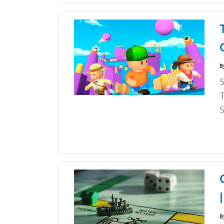
B
S
S
B