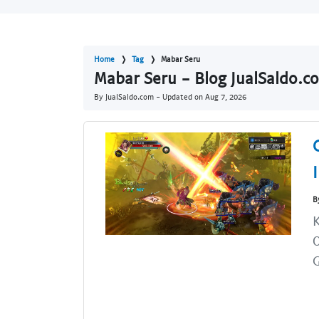
Home
Tag
Mabar Seru
Mabar Seru - Blog JualSaldo.c
By JualSaldo.com - Updated on
Aug 7, 2026
B
K
O
G