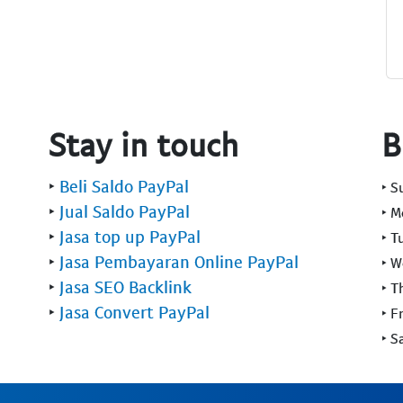
Stay in touch
B
‣
Beli Saldo PayPal
‣ 
‣
Jual Saldo PayPal
‣ 
‣
Jasa top up PayPal
‣ T
‣
Jasa Pembayaran Online PayPal
‣ 
‣
Jasa SEO Backlink
‣ T
‣
Jasa Convert PayPal
‣ F
‣ S