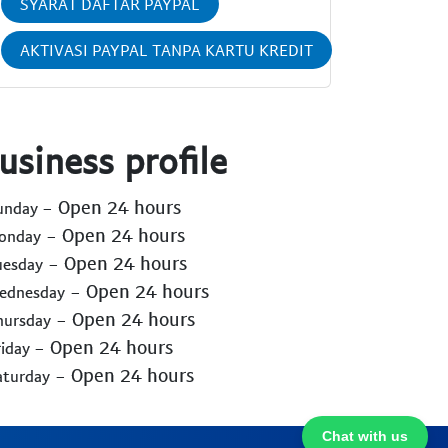
SYARAT DAFTAR PAYPAL
AKTIVASI PAYPAL TANPA KARTU KREDIT
usiness profile
- Open 24 hours
Sunday
- Open 24 hours
Monday
- Open 24 hours
uesday
- Open 24 hours
Wednesday
- Open 24 hours
hursday
- Open 24 hours
riday
- Open 24 hours
aturday
Chat with us