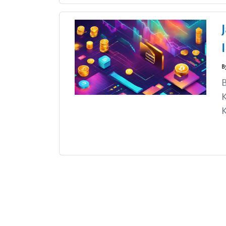
B
B
K
K