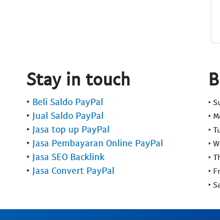
Stay in touch
B
‣
Beli Saldo PayPal
‣ 
‣
Jual Saldo PayPal
‣ 
‣
Jasa top up PayPal
‣ T
‣
Jasa Pembayaran Online PayPal
‣ 
‣
Jasa SEO Backlink
‣ T
‣
Jasa Convert PayPal
‣ F
‣ S