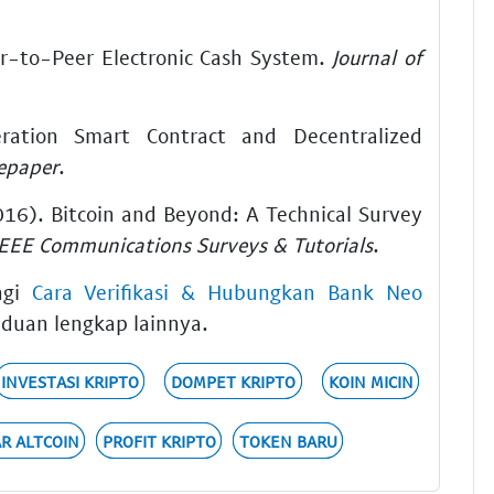
er-to-Peer Electronic Cash System.
Journal of
ration Smart Contract and Decentralized
epaper
.
016). Bitcoin and Beyond: A Technical Survey
IEEE Communications Surveys & Tutorials
.
ngi
Cara Verifikasi & Hubungkan Bank Neo
duan lengkap lainnya.
INVESTASI KRIPTO
DOMPET KRIPTO
KOIN MICIN
R ALTCOIN
PROFIT KRIPTO
TOKEN BARU