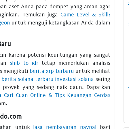
impan aset Anda pada dompet yang aman agar
iinginkan. Temukan juga
Game Level & Skill:
geon
untuk menguji ketangkasan Anda dalam
Baru
icin karena potensi keuntungan yang sangat
ukan
shib to idr
tetap memerlukan analisis
us mengikuti
berita xrp terbaru
untuk melihat
,
berita solana terbaru investasi solana
sering
 proyek yang sedang naik daun. Dapatkan
a Cari Cuan Online & Tips Keuangan Cerdas
am.
ldo.com
dahan untuk
jasa pembayaran paypal
bagi