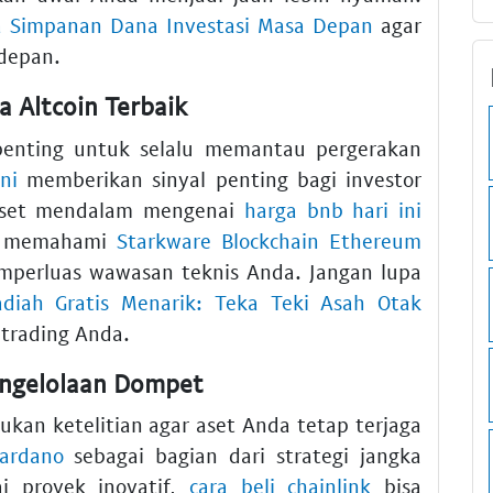
a Simpanan Dana Investasi Masa Depan
agar
 depan.
a Altcoin Terbaik
penting untuk selalu memantau pergerakan
ni
memberikan sinyal penting bagi investor
riset mendalam mengenai
harga bnb hari ini
tu, memahami
Starkware Blockchain Ethereum
perluas wawasan teknis Anda. Jangan lupa
diah Gratis Menarik: Teka Teki Asah Otak
 trading Anda.
Pengelolaan Dompet
kan ketelitian agar aset Anda tetap terjaga
cardano
sebagai bagian dari strategi jangka
i proyek inovatif,
cara beli chainlink
bisa