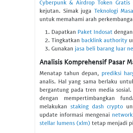
Cyberpunk & Airdrop Token Gratis 
kejutan. Simak juga
Teknologi Masa
untuk memahami arah perkembanga
Dapatkan
Paket Indosat
dengan 
Tingkatkan
backlink authority
un
Gunakan
jasa beli barang luar n
Analisis Komprehensif Pasar 
Menatap tahun depan,
prediksi ha
analis. Hal yang sama berlaku unt
bergantung pada tren media sosial
dengan mempertimbangkan fund
melakukan
staking dash crypto
unt
update informasi mengenai
network
stellar lumens (xlm)
tetap menjadi pi