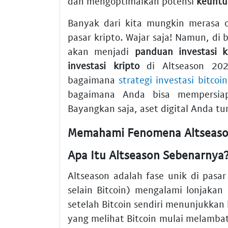
dan mengoptimalkan potensi
keuntu
Banyak dari kita mungkin merasa c
pasar kripto. Wajar saja! Namun, di b
akan menjadi
panduan investasi k
investasi kripto
di Altseason 20
bagaimana
strategi investasi bitco
bagaimana Anda bisa mempersia
Bayangkan saja, aset digital Anda t
Memahami Fenomena Altseason
Apa Itu Altseason Sebenarnya
Altseason adalah fase unik di pasa
selain Bitcoin) mengalami lonjakan h
setelah Bitcoin sendiri menunjukkan 
yang melihat Bitcoin mulai melamba