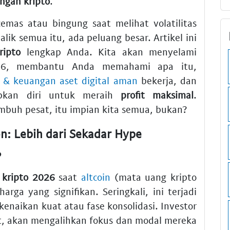
ngan kripto
.
emas atau bingung saat melihat volatilitas
alik semua itu, ada peluang besar. Artikel ini
ripto
lengkap Anda. Kita akan menyelami
26, membantu Anda memahami apa itu,
in & keuangan aset digital aman
bekerja, dan
pkan diri untuk meraih
profit maksimal
.
umbuh pesat, itu impian kita semua, bukan?
: Lebih dari Sekadar Hype
?
r
kripto 2026
saat
altcoin
(mata uang kripto
arga yang signifikan. Seringkali, ini terjadi
kenaikan kuat atau fase konsolidasi. Investor
t, akan mengalihkan fokus dan modal mereka