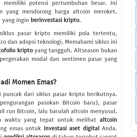
n memiliki potensi pertumbuhan besar. Ini
n yang mendorong harga altcoin meroket.
a yang ingin
berinvestasi kripto
.
klus pasar kripto memiliki pola tertentu,
ro dan adopsi teknologi. Memahami siklus ini
tofolio kripto
yang tangguh. Altseason bukan
i pergerakan modal dan sentimen pasar yang
 Jadi Momen Emas?
puncak dari siklus pasar kripto berikutnya.
 (pengurangan pasokan Bitcoin baru), pasar
l run Bitcoin, lalu barulah altcoin menyusul.
lah waktu yang tepat untuk melihat
altcoin
uang emas untuk
investasi aset digital
Anda.
si
prediksi altseason
di tahun tersebut sangat