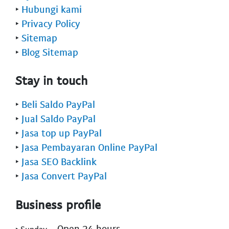
‣
Hubungi kami
‣
Privacy Policy
‣
Sitemap
‣
Blog Sitemap
Stay in touch
‣
Beli Saldo PayPal
‣
Jual Saldo PayPal
‣
Jasa top up PayPal
‣
Jasa Pembayaran Online PayPal
‣
Jasa SEO Backlink
‣
Jasa Convert PayPal
Business profile
- Open 24 hours
‣ Sunday