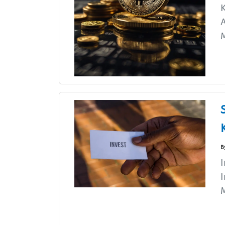
K
A
B
I
I
M