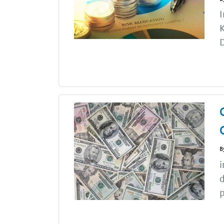
I
D
B
i
d
p