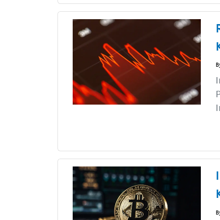
B
I
P
I
B