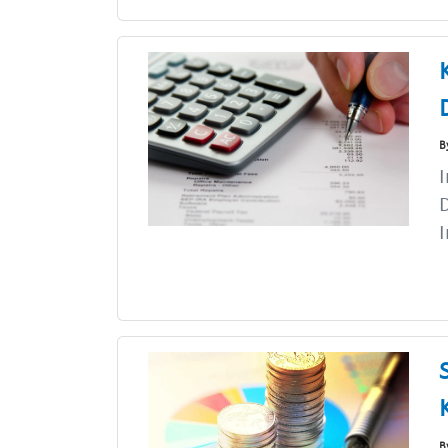
B
I
D
I
B