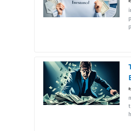
B
i
p
p
B
t
h