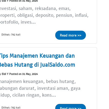
y Eldi Y Posted on 31 May, 2024
nvestasi, saham, reksadana, emas,
roperti, obligasi, deposito, pensiun, inflasi,
ortofolio, inves...
Dilihat: 792 kali
Read more >>
Tips Manajemen Keuangan dan
Bebas Hutang di JualSaldo.com
y Eldi Y Posted on 31 May, 2024
manajemen keuangan, bebas hutang,
abungan darurat, investasi aman, gaya
idup, cicilan ringan, kons...
Dilihat: 782 kali
Read more >>