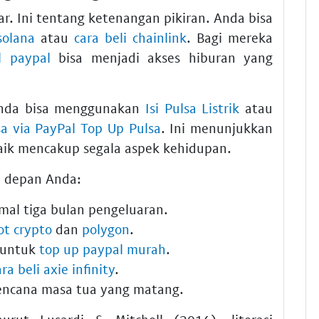
ar. Ini tentang ketenangan pikiran. Anda bisa
solana
atau
cara beli chainlink
. Bagi mereka
 paypal
bisa menjadi akses hiburan yang
Anda bisa menggunakan
Isi Pulsa Listrik
atau
sa via PayPal Top Up Pulsa
. Ini menunjukkan
ik mencakup segala aspek kehidupan.
a depan Anda:
mal tiga bulan pengeluaran.
ot crypto
dan
polygon
.
 untuk
top up paypal murah
.
ara beli axie infinity
.
encana masa tua yang matang.