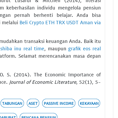
ut Lusardi & Mitchell (2014), literasi
m keberhasilan individu mengelola pensiun
ngan pernah berhenti belajar. Anda bisa
i melalui
Beli Crypto ETH TRX USDT Aman via
emudahkan transaksi keuangan Anda. Baik itu
 shiba inu real time
, maupun
grafik eos real
platform. Selamat merencanakan masa depan
, O. S. (2014). The Economic Importance of
nce.
Journal of Economic Literature
, 52(1), 5-
TABUNGAN
ASET
PASSIVE INCOME
KEKAYAAN
DARURAT
RENCANA PENSIUN