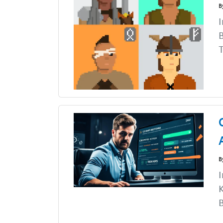
B
I
B
T
B
I
K
B