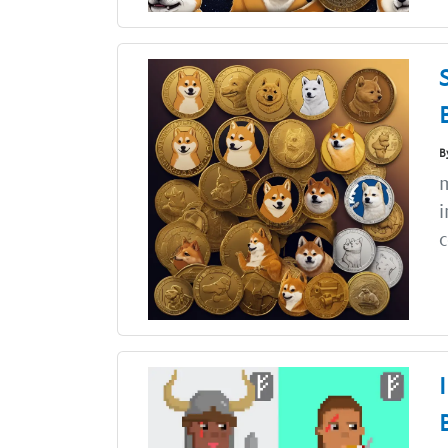
B
m
i
c