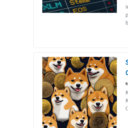
i
p
b
B
K
K
C