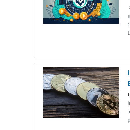
B
I
C
D
B
i
a
p