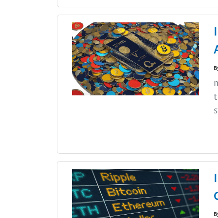
B
m
t
s
B