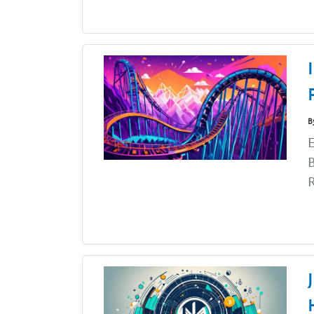
B
E
B
R