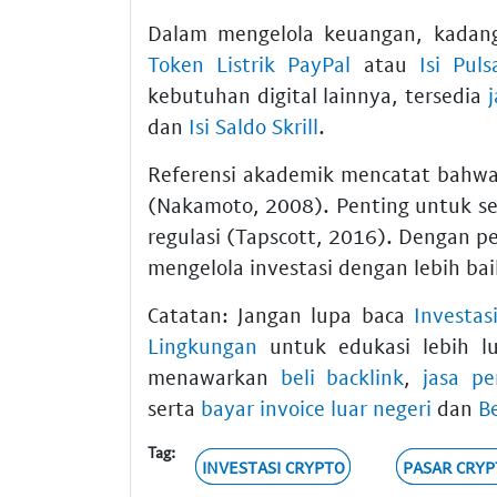
Dalam mengelola keuangan, kadang
Token Listrik PayPal
atau
Isi Pul
kebutuhan digital lainnya, tersedia
dan
Isi Saldo Skrill
.
Referensi akademik mencatat bahwa vo
(Nakamoto, 2008). Penting untuk s
regulasi (Tapscott, 2016). Dengan 
mengelola investasi dengan lebih bai
Catatan: Jangan lupa baca
Investas
Lingkungan
untuk edukasi lebih lu
menawarkan
beli backlink
,
jasa pe
serta
bayar invoice luar negeri
dan
B
Tag:
INVESTASI CRYPTO
PASAR CRYP