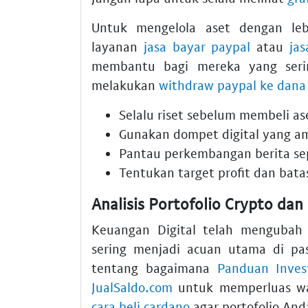
Untuk mengelola aset dengan leb
layanan
jasa bayar paypal
atau
ja
membantu bagi mereka yang sering
melakukan
withdraw paypal ke dana
Selalu riset sebelum membeli as
Gunakan dompet digital yang a
Pantau perkembangan berita se
Tentukan target profit dan batas
Analisis Portofolio Crypto dan
Keuangan Digital telah mengubah 
sering menjadi acuan utama di pas
tentang bagaimana
Panduan Inves
JualSaldo.com
untuk memperluas wa
cara beli cardano
agar portofolio An