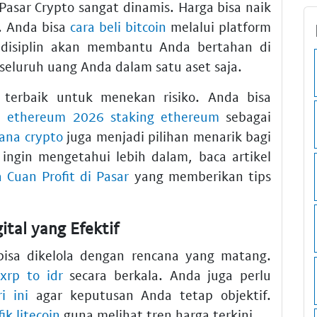
asar Crypto sangat dinamis. Harga bisa naik
. Anda bisa
cara beli bitcoin
melalui platform
 disiplin akan membantu Anda bertahan di
seluruh uang Anda dalam satu aset saja.
ra terbaik untuk menekan risiko. Anda bisa
si ethereum 2026 staking ethereum
sebagai
lana crypto
juga menjadi pilihan menarik bagi
 ingin mengetahui lebih dalam, baca artikel
a Cuan Profit di Pasar
yang memberikan tips
tal yang Efektif
i bisa dikelola dengan rencana yang matang.
u
xrp to idr
secara berkala. Anda juga perlu
i ini
agar keputusan Anda tetap objektif.
fik litecoin
guna melihat tren harga terkini.