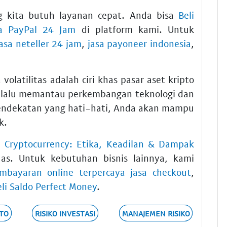
 kita butuh layanan cepat. Anda bisa
Beli
sa PayPal 24 Jam
di platform kami. Untuk
jasa neteller 24 jam
,
jasa payoneer indonesia
,
latilitas adalah ciri khas pasar aset kripto
elalu memantau perkembangan teknologi dan
pendekatan yang hati-hati, Anda akan mampu
k.
i Cryptocurrency: Etika, Keadilan & Dampak
as. Untuk kebutuhan bisnis lainnya, kami
mbayaran online terpercaya jasa checkout
,
eli Saldo Perfect Money
.
TO
RISIKO INVESTASI
MANAJEMEN RISIKO