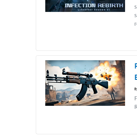
s
s
r
B
F
R