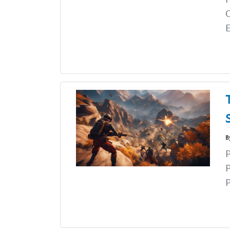
C
E
B
P
P
P