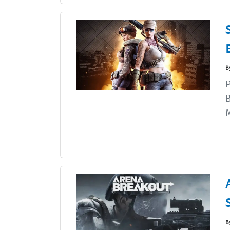
B
P
B
M
B