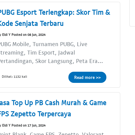
PUBG Esport Terlengkap: Skor Tim &
Kode Senjata Terbaru
y Eldi Y Posted on 08 Jun, 2024
PUBG Mobile, Turnamen PUBG, Live
treaming, Tim Esport, Jadwal
ertandingan, Skor Langsung, Peta Era...
Dilihat: 1132 kali
Read more >>
Jasa Top Up PB Cash Murah & Game
FPS Zepetto Terpercaya
y Eldi Y Posted on 17 Jun, 2024
oint Blank, Game FPS, Zepetto, Valorant,