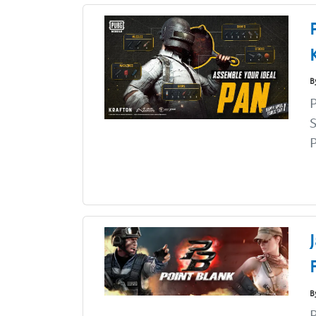
B
S
P
B
P