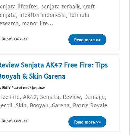
enjata lifeafter, senjata terbaik, craft
enjata, lifeafter indonesia, formula
esearch, manor life...
Dilihat: 1163 kali
Read more >>
Review Senjata AK47 Free Fire: Tips
Booyah & Skin Garena
y Eldi Y Posted on 07 Jun, 2024
ree Fire, AK47, Senjata, Review, Damage,
ecoil, Skin, Booyah, Garena, Battle Royale
Dilihat: 1149 kali
Read more >>