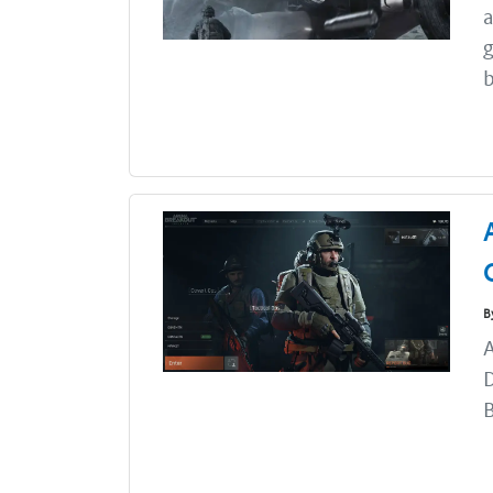
a
g
b
B
A
B