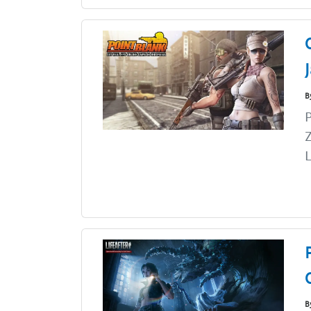
B
P
Z
L
B