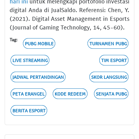
hari ini
untuk melengkapi portofolio investasi
digital Anda di JualSaldo. Referensi: Chen, Y.
(2021). Digital Asset Management in Esports
(Journal of Gaming Technology, 14, 45-60).
Tag:
PUBG MOBILE
TURNAMEN PUBG
LIVE STREAMING
TIM ESPORT
JADWAL PERTANDINGAN
SKOR LANGSUNG
PETA ERANGEL
KODE REDEEM
SENJATA PUBG
BERITA ESPORT