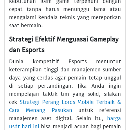
kebutuhan item game terpenuhi dengan
cepat tanpa harus menunggu lama atau
mengalami kendala teknis yang merepotkan
saat bermain.
Strategi Efektif Menguasai Gameplay
dan Esports
Dunia kompetitif Esports menuntut
keterampilan tinggi dan manajemen sumber
daya yang cerdas agar pemain tetap unggul
di setiap pertandingan. Jika Anda ingin
mempelajari taktik tim yang solid, silakan
cek
Strategi Perang Lords Mobile Terbaik &
Cara Menang Pasukan
untuk referensi
manajemen aset digital. Selain itu,
harga
usdt hari ini
bisa menjadi acuan bagi pemain