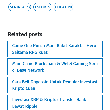
SENJATA PB
ESPORTS
CHEAT PB
Related posts
Game One Punch Man: Rakit Karakter Hero
Saitama RPG Kuat
Main Game Blockchain & Web3 Gaming Seru
di Base Network
Cara Beli Dogecoin Untuk Pemula: Investasi
Kripto Cuan
Investasi XRP & Kripto: Transfer Bank
Lewat Ripple