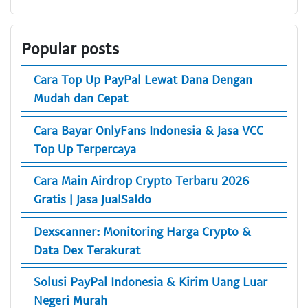
Popular posts
Cara Top Up PayPal Lewat Dana Dengan
Mudah dan Cepat
Cara Bayar OnlyFans Indonesia & Jasa VCC
Top Up Terpercaya
Cara Main Airdrop Crypto Terbaru 2026
Gratis | Jasa JualSaldo
Dexscanner: Monitoring Harga Crypto &
Data Dex Terakurat
Solusi PayPal Indonesia & Kirim Uang Luar
Negeri Murah