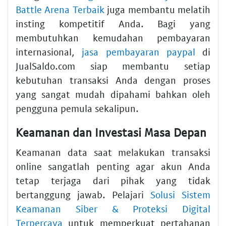
Battle Arena Terbaik
juga membantu melatih
insting kompetitif Anda. Bagi yang
membutuhkan kemudahan pembayaran
internasional,
jasa pembayaran paypal
di
JualSaldo.com siap membantu setiap
kebutuhan transaksi Anda dengan proses
yang sangat mudah dipahami bahkan oleh
pengguna pemula sekalipun.
Keamanan dan Investasi Masa Depan
Keamanan data saat melakukan transaksi
online sangatlah penting agar akun Anda
tetap terjaga dari pihak yang tidak
bertanggung jawab. Pelajari
Solusi Sistem
Keamanan Siber & Proteksi Digital
Terpercaya
untuk memperkuat pertahanan