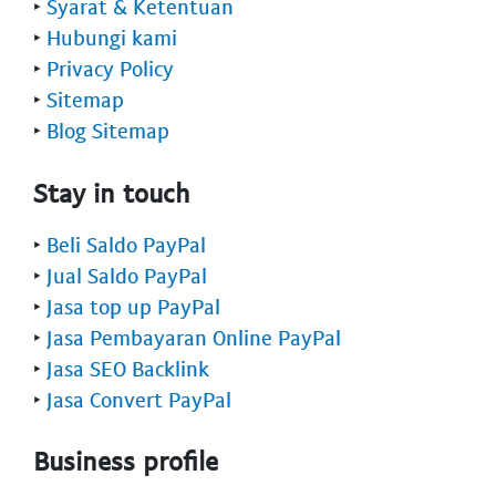
‣
Syarat & Ketentuan
‣
Hubungi kami
‣
Privacy Policy
‣
Sitemap
‣
Blog Sitemap
Stay in touch
‣
Beli Saldo PayPal
‣
Jual Saldo PayPal
‣
Jasa top up PayPal
‣
Jasa Pembayaran Online PayPal
‣
Jasa SEO Backlink
‣
Jasa Convert PayPal
Business profile