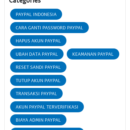
Categories
PAYPAL INDONESIA
CARA GANTI PASSWORD PAYPAL
HAPUS AKUN PAYPAL
UBAH DATA PAYPAL
KEAMANAN PAYPAL
RESET SANDI PAYPAL
TUTUP AKUN PAYPAL
TRANSAKSI PAYPAL
AKUN PAYPAL TERVERIFIKASI
BIAYA ADMIN PAYPAL