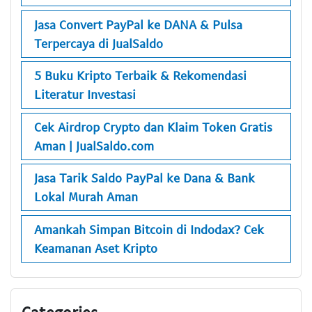
Jasa Convert PayPal ke DANA & Pulsa
Terpercaya di JualSaldo
5 Buku Kripto Terbaik & Rekomendasi
Literatur Investasi
Cek Airdrop Crypto dan Klaim Token Gratis
Aman | JualSaldo.com
Jasa Tarik Saldo PayPal ke Dana & Bank
Lokal Murah Aman
Amankah Simpan Bitcoin di Indodax? Cek
Keamanan Aset Kripto