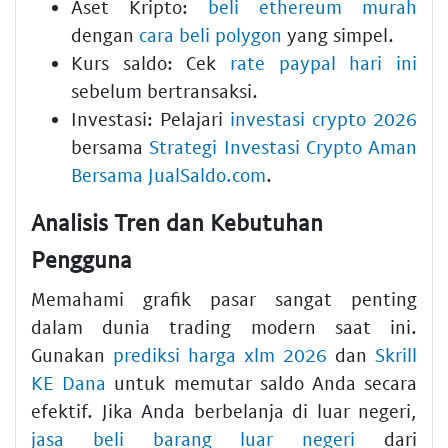
Aset Kripto:
beli ethereum murah
dengan
cara beli polygon
yang simpel.
Kurs saldo: Cek
rate paypal hari ini
sebelum bertransaksi.
Investasi: Pelajari
investasi crypto 2026
bersama
Strategi Investasi Crypto Aman
Bersama JualSaldo.com
.
Analisis Tren dan Kebutuhan
Pengguna
Memahami grafik pasar sangat penting
dalam dunia trading modern saat ini.
Gunakan
prediksi harga xlm 2026
dan
Skrill
KE Dana
untuk memutar saldo Anda secara
efektif. Jika Anda berbelanja di luar negeri,
jasa beli barang luar negeri
dari