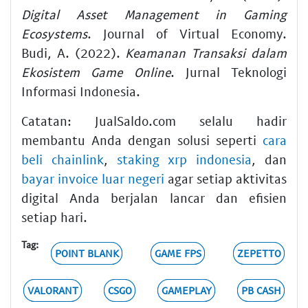
Digital Asset Management in Gaming
Ecosystems
. Journal of Virtual Economy.
Budi, A. (2022).
Keamanan Transaksi dalam
Ekosistem Game Online
. Jurnal Teknologi
Informasi Indonesia.
Catatan: JualSaldo.com selalu hadir
membantu Anda dengan solusi seperti
cara
beli chainlink
,
staking xrp indonesia
, dan
bayar invoice luar negeri
agar setiap aktivitas
digital Anda berjalan lancar dan efisien
setiap hari.
Tag:
POINT BLANK
GAME FPS
ZEPETTO
VALORANT
CSGO
GAMEPLAY
PB CASH