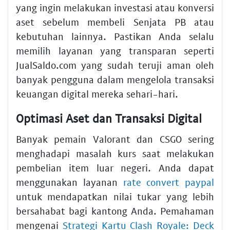
yang ingin melakukan investasi atau konversi
aset sebelum membeli Senjata PB atau
kebutuhan lainnya. Pastikan Anda selalu
memilih layanan yang transparan seperti
JualSaldo.com yang sudah teruji aman oleh
banyak pengguna dalam mengelola transaksi
keuangan digital mereka sehari-hari.
Optimasi Aset dan Transaksi Digital
Banyak pemain Valorant dan CSGO sering
menghadapi masalah kurs saat melakukan
pembelian item luar negeri. Anda dapat
menggunakan layanan
rate convert paypal
untuk mendapatkan nilai tukar yang lebih
bersahabat bagi kantong Anda. Pemahaman
mengenai
Strategi Kartu Clash Royale: Deck