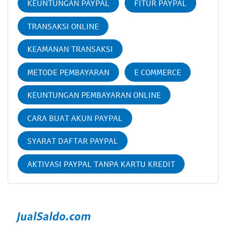
KEUNTUNGAN PAYPAL
FITUR PAYPAL
TRANSAKSI ONLINE
KEAMANAN TRANSAKSI
METODE PEMBAYARAN
E COMMERCE
KEUNTUNGAN PEMBAYARAN ONLINE
CARA BUAT AKUN PAYPAL
SYARAT DAFTAR PAYPAL
AKTIVASI PAYPAL TANPA KARTU KREDIT