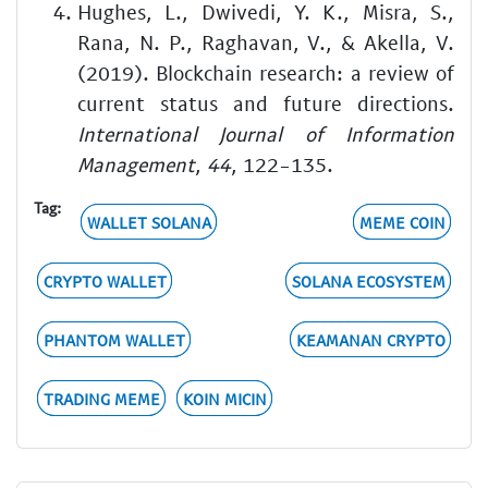
Hughes, L., Dwivedi, Y. K., Misra, S.,
Rana, N. P., Raghavan, V., & Akella, V.
(2019). Blockchain research: a review of
current status and future directions.
International Journal of Information
Management
,
44
, 122-135.
Tag:
WALLET SOLANA
MEME COIN
CRYPTO WALLET
SOLANA ECOSYSTEM
PHANTOM WALLET
KEAMANAN CRYPTO
TRADING MEME
KOIN MICIN