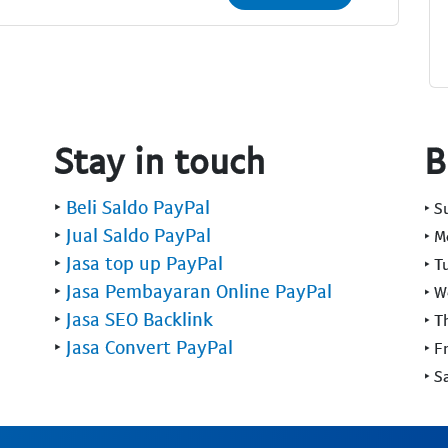
Stay in touch
B
‣
Beli Saldo PayPal
‣ 
‣
Jual Saldo PayPal
‣ 
‣
Jasa top up PayPal
‣ T
‣
Jasa Pembayaran Online PayPal
‣ 
‣
Jasa SEO Backlink
‣ T
‣
Jasa Convert PayPal
‣ F
‣ S