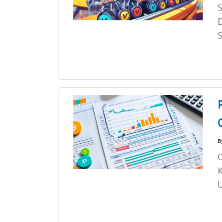
S
D
S
B
O
K