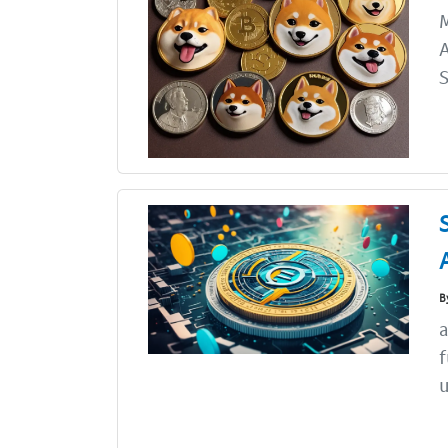
M
A
S
B
a
f
u