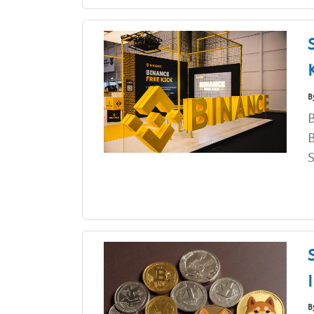
B
B
B
S
B