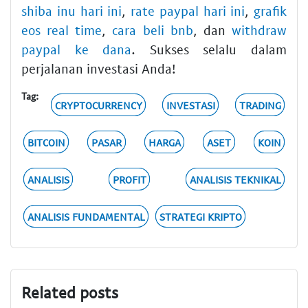
shiba inu hari ini
,
rate paypal hari ini
,
grafik
eos real time
,
cara beli bnb
, dan
withdraw
paypal ke dana
. Sukses selalu dalam
perjalanan investasi Anda!
Tag:
CRYPTOCURRENCY
INVESTASI
TRADING
BITCOIN
PASAR
HARGA
ASET
KOIN
ANALISIS
PROFIT
ANALISIS TEKNIKAL
ANALISIS FUNDAMENTAL
STRATEGI KRIPTO
Related posts