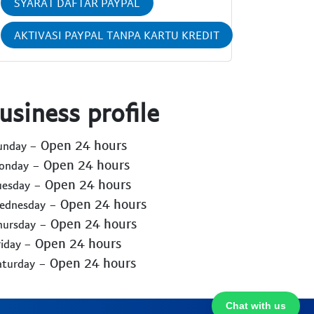
SYARAT DAFTAR PAYPAL
AKTIVASI PAYPAL TANPA KARTU KREDIT
usiness profile
- Open 24 hours
Sunday
- Open 24 hours
Monday
- Open 24 hours
uesday
- Open 24 hours
Wednesday
- Open 24 hours
hursday
- Open 24 hours
riday
- Open 24 hours
aturday
Chat with us