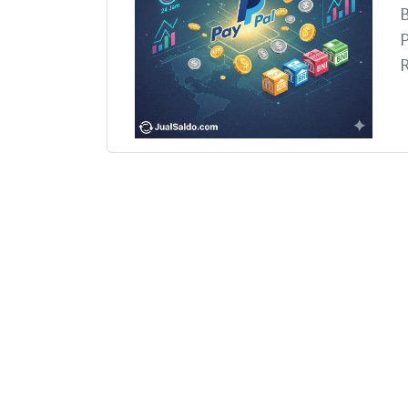
B
P
R