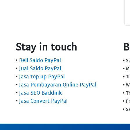
Stay in touch
B
‣
Beli Saldo PayPal
‣ 
‣
Jual Saldo PayPal
‣ 
‣
Jasa top up PayPal
‣ T
‣
Jasa Pembayaran Online PayPal
‣ 
‣
Jasa SEO Backlink
‣ T
‣
Jasa Convert PayPal
‣ F
‣ S