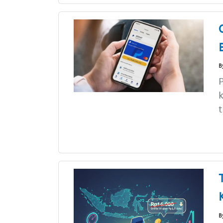
B
P
k
t
B