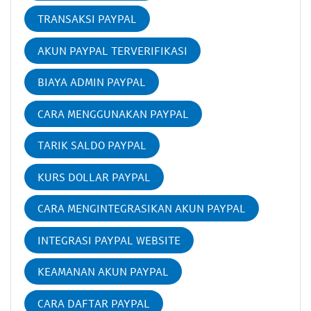
TRANSAKSI PAYPAL
AKUN PAYPAL TERVERIFIKASI
BIAYA ADMIN PAYPAL
CARA MENGGUNAKAN PAYPAL
TARIK SALDO PAYPAL
KURS DOLLAR PAYPAL
CARA MENGINTEGRASIKAN AKUN PAYPAL
INTEGRASI PAYPAL WEBSITE
KEAMANAN AKUN PAYPAL
CARA DAFTAR PAYPAL