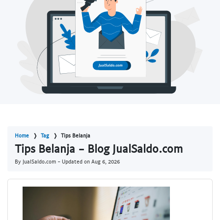
Home
Tag
Tips Belanja
Tips Belanja - Blog JualSaldo.com
By JualSaldo.com - Updated on
Aug 6, 2026