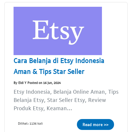
Cara Belanja di Etsy Indonesia
Aman & Tips Star Seller
By Eldi Y Posted on 16 Jun, 2024
Etsy Indonesia, Belanja Online Aman, Tips
Belanja Etsy, Star Seller Etsy, Review
Produk Etsy, Keaman...
Dilihat: 1136 kali
Read more >>