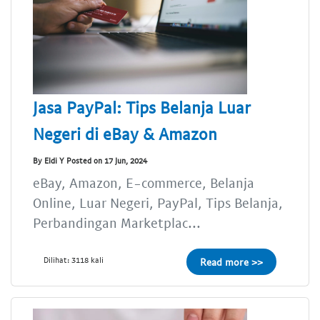
Jasa PayPal: Tips Belanja Luar
Negeri di eBay & Amazon
By Eldi Y Posted on 17 Jun, 2024
eBay, Amazon, E-commerce, Belanja
Online, Luar Negeri, PayPal, Tips Belanja,
Perbandingan Marketplac...
Dilihat: 3118 kali
Read more >>