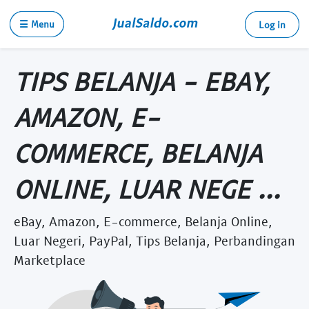
☰ Menu
Log in
TIPS BELANJA - EBAY,
AMAZON, E-
COMMERCE, BELANJA
ONLINE, LUAR NEGE ...
eBay, Amazon, E-commerce, Belanja Online,
Luar Negeri, PayPal, Tips Belanja, Perbandingan
Marketplace