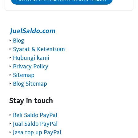
‣
Blog
‣
Syarat & Ketentuan
‣
Hubungi kami
‣
Privacy Policy
‣
Sitemap
‣
Blog Sitemap
Stay in touch
‣
Beli Saldo PayPal
‣
Jual Saldo PayPal
‣
Jasa top up PayPal