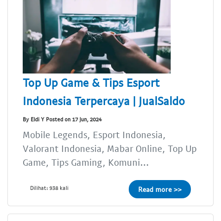
Top Up Game & Tips Esport
Indonesia Terpercaya | JualSaldo
By Eldi Y Posted on 17 Jun, 2024
Mobile Legends, Esport Indonesia,
Valorant Indonesia, Mabar Online, Top Up
Game, Tips Gaming, Komuni...
Dilihat: 938 kali
Read more >>