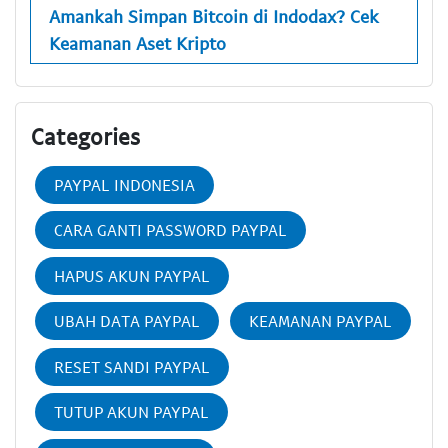
Amankah Simpan Bitcoin di Indodax? Cek
Keamanan Aset Kripto
Categories
PAYPAL INDONESIA
CARA GANTI PASSWORD PAYPAL
HAPUS AKUN PAYPAL
UBAH DATA PAYPAL
KEAMANAN PAYPAL
RESET SANDI PAYPAL
TUTUP AKUN PAYPAL