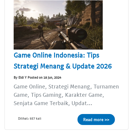
Game Online Indonesia: Tips
Strategi Menang & Update 2026
By Eldi Y Posted on 18 Jun, 2024
Game Online, Strategi Menang, Turnamen
Game, Tips Gaming, Karakter Game,
Senjata Game Terbaik, Updat...
Dilihat: 937 kali
Read more >>