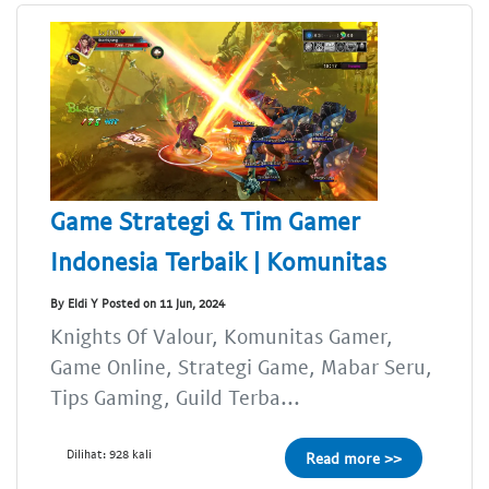
Game Strategi & Tim Gamer
Indonesia Terbaik | Komunitas
By Eldi Y Posted on 11 Jun, 2024
Knights Of Valour, Komunitas Gamer,
Game Online, Strategi Game, Mabar Seru,
Tips Gaming, Guild Terba...
Dilihat: 928 kali
Read more >>