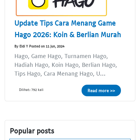
Update Tips Cara Menang Game
Hago 2026: Koin & Berlian Murah
By Eldi Y Posted on 11 Jun, 2024
Hago, Game Hago, Turnamen Hago,
Hadiah Hago, Koin Hago, Berlian Hago,
Tips Hago, Cara Menang Hago, U...
Dilihat: 792 kali
Read more >>
Popular posts