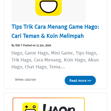
Tips Trik Cara Menang Game Hago:
Cari Teman & Koin Melimpah
By Eldi Y Posted on 11 Jun, 2024
Hago, Game Hago, Mini Game, Tips Hago,
Trik Hago, Cara Menang, Koin Hago, Akun
Hago, Chat Hago, Tema...
Dilihat: 1322 kali
Read more >>