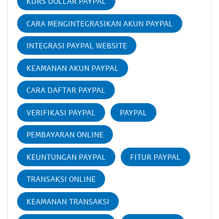
KURS DOLLAR PAYPAL
CARA MENGINTEGRASIKAN AKUN PAYPAL
INTEGRASI PAYPAL WEBSITE
KEAMANAN AKUN PAYPAL
CARA DAFTAR PAYPAL
VERIFIKASI PAYPAL
PAYPAL
PEMBAYARAN ONLINE
KEUNTUNGAN PAYPAL
FITUR PAYPAL
TRANSAKSI ONLINE
KEAMANAN TRANSAKSI