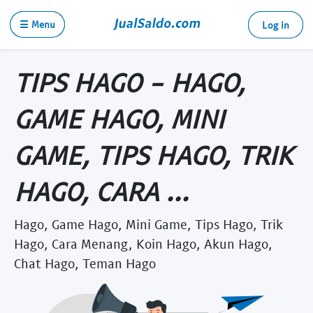
☰ Menu
Log in
TIPS HAGO - HAGO,
GAME HAGO, MINI
GAME, TIPS HAGO, TRIK
HAGO, CARA ...
Hago, Game Hago, Mini Game, Tips Hago, Trik
Hago, Cara Menang, Koin Hago, Akun Hago,
Chat Hago, Teman Hago