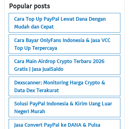
Popular posts
Cara Top Up PayPal Lewat Dana Dengan
Mudah dan Cepat
Cara Bayar OnlyFans Indonesia & Jasa VCC
Top Up Terpercaya
Cara Main Airdrop Crypto Terbaru 2026
Gratis | Jasa JualSaldo
Dexscanner: Monitoring Harga Crypto &
Data Dex Terakurat
Solusi PayPal Indonesia & Kirim Uang Luar
Negeri Murah
Jasa Convert PayPal ke DANA & Pulsa