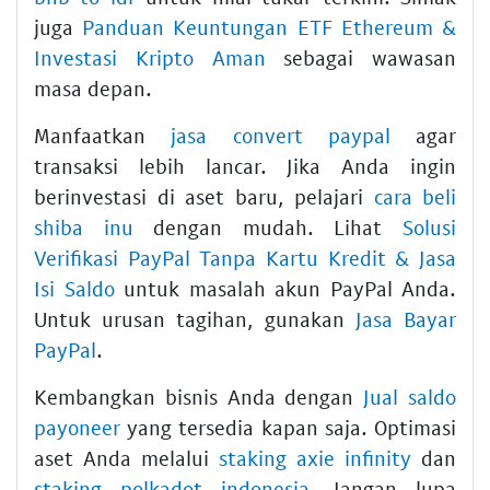
juga
Panduan Keuntungan ETF Ethereum &
Investasi Kripto Aman
sebagai wawasan
masa depan.
Manfaatkan
jasa convert paypal
agar
transaksi lebih lancar. Jika Anda ingin
berinvestasi di aset baru, pelajari
cara beli
shiba inu
dengan mudah. Lihat
Solusi
Verifikasi PayPal Tanpa Kartu Kredit & Jasa
Isi Saldo
untuk masalah akun PayPal Anda.
Untuk urusan tagihan, gunakan
Jasa Bayar
PayPal
.
Kembangkan bisnis Anda dengan
Jual saldo
payoneer
yang tersedia kapan saja. Optimasi
aset Anda melalui
staking axie infinity
dan
staking polkadot indonesia
. Jangan lupa