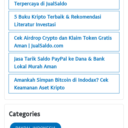
Terpercaya di JualSaldo
5 Buku Kripto Terbaik & Rekomendasi
Literatur Investasi
Cek Airdrop Crypto dan Klaim Token Gratis
Aman | JualSaldo.com
Jasa Tarik Saldo PayPal ke Dana & Bank
Lokal Murah Aman
Amankah Simpan Bitcoin di Indodax? Cek
Keamanan Aset Kripto
Categories
PAYPAL INDONESIA