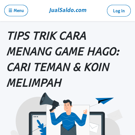
☰ Menu
Log in
TIPS TRIK CARA
MENANG GAME HAGO:
CARI TEMAN & KOIN
MELIMPAH