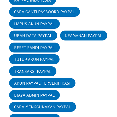
CARA GANTI PASSWORD PAYPAL
HAPUS AKUN PAYPAL
UBAH DATA PAYPAL
KEAMANAN PAYPAL
RESET SANDI PAYPAL
TUTUP AKUN PAYPAL
TRANSAKSI PAYPAL
AKUN PAYPAL TERVERIFIKASI
BIAYA ADMIN PAYPAL
CARA MENGGUNAKAN PAYPAL