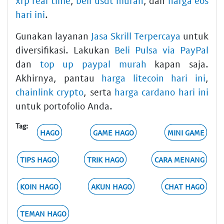
xrp real time
,
beli usdt murah
, dan
harga eos
hari ini
.
Gunakan layanan
Jasa Skrill Terpercaya
untuk
diversifikasi. Lakukan
Beli Pulsa via PayPal
dan
top up paypal murah
kapan saja.
Akhirnya, pantau
harga litecoin hari ini
,
chainlink crypto
, serta
harga cardano hari ini
untuk portofolio Anda.
Tag:
HAGO
GAME HAGO
MINI GAME
TIPS HAGO
TRIK HAGO
CARA MENANG
KOIN HAGO
AKUN HAGO
CHAT HAGO
TEMAN HAGO