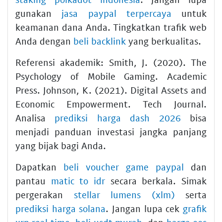
gunakan
jasa paypal terpercaya
untuk
keamanan dana Anda. Tingkatkan trafik web
Anda dengan
beli backlink
yang berkualitas.
Referensi akademik: Smith, J. (2020). The
Psychology of Mobile Gaming. Academic
Press. Johnson, K. (2021). Digital Assets and
Economic Empowerment. Tech Journal.
Analisa
prediksi harga dash 2026
bisa
menjadi panduan investasi jangka panjang
yang bijak bagi Anda.
Dapatkan
beli voucher game paypal
dan
pantau
matic to idr
secara berkala. Simak
pergerakan
stellar lumens (xlm)
serta
prediksi harga solana
. Jangan lupa cek
grafik