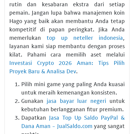
rutin dan kesabaran ekstra dari setiap
pemain. Jangan lupa bahwa manajemen koin
Hago yang baik akan membantu Anda tetap
kompetitif di papan peringkat. Jika Anda
memerlukan
top up neteller indonesia
,
layanan kami siap membantu dengan proses
kilat. Pahami cara memilih aset melalui
Investasi Crypto 2026 Aman: Tips Pilih
Proyek Baru & Analisa Dev
.
Pilih mini game yang paling Anda kuasai
untuk meraih kemenangan konsisten.
Gunakan
jasa bayar luar negeri
untuk
kebutuhan berlangganan fitur premium.
Dapatkan
Jasa Top Up Saldo PayPal &
Dana Aman - JualSaldo.com
yang sangat