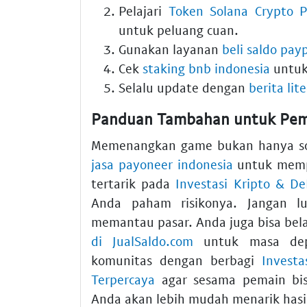
Pelajari
Token Solana Crypto P
untuk peluang cuan.
Gunakan layanan
beli saldo pay
Cek
staking bnb indonesia
untuk
Selalu update dengan
berita lit
Panduan Tambahan untuk Pem
Memenangkan game bukan hanya soal
jasa payoneer indonesia
untuk mempe
tertarik pada
Investasi Kripto & De
Anda paham risikonya. Jangan 
memantau pasar. Anda juga bisa bel
di JualSaldo.com
untuk masa depa
komunitas dengan berbagi
Invest
Terpercaya
agar sesama pemain bi
Anda akan lebih mudah menarik hasil