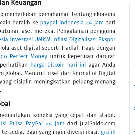
 dan Keuangan
Hago memerlukan pemahaman tentang ekonomi
main beralih ke
paypal indonesia 24 jam
dari
butuhan aset mereka. Pengalaman pengguna
ia Investasi UMKM Inflasi Digitalisasi Ekspor
ola aset digital seperti Hadiah Hago dengan
aldo Perfect Money
untuk keperluan darurat
 perhatikan
harga bitcoin hari ini
agar Anda
global. Menurut riset dari Journal of Digital
l yang disiplin meningkatkan peluang menang
.
obal
emerlukan koneksi yang cepat dan stabil.
n
Isi Pulsa PayPal 24 Jam
dari JualSaldo.com
ersedia. Bagi yang ingin diversifikasi,
grafik