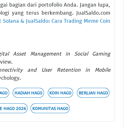
gai bagian dari portofolio Anda. Jangan lupa,
logi yang terus berkembang. JualSaldo.com
t Solana & JualSaldo: Cara Trading Meme Coin
gital Asset Management in Social Gaming
eview.
nnectivity and User Retention in Mobile
ychology.
AGO
HADIAH HAGO
KOIN HAGO
BERLIAN HAGO
E HAGO 2026
KOMUNITAS HAGO