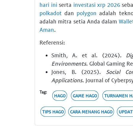
hari ini
serta
investasi xrp 2026
seba
polkadot
dan
polygon
adalah tekno
adalah mitra setia Anda dalam
Walle
Aman
.
Referensi:
Smith, A. et al. (2024).
Di
Environments
. Global Gaming R
Jones, B. (2025).
Social Co
Applications
. Journal of Cyberps
Tag:
HAGO
GAME HAGO
TURNAMEN H
TIPS HAGO
CARA MENANG HAGO
UPDAT