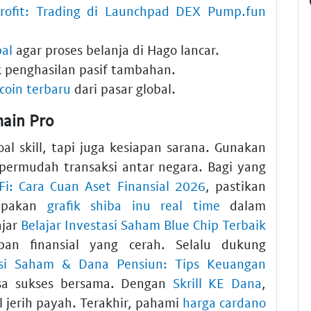
rofit: Trading di Launchpad DEX Pump.fun
pal
agar proses belanja di Hago lancar.
 penghasilan pasif tambahan.
ecoin terbaru
dari pasar global.
ain Pro
 skill, tapi juga kesiapan sarana. Gunakan
rmudah transaksi antar negara. Bagi yang
Fi: Cara Cuan Aset Finansial 2026
, pastikan
lupakan
grafik shiba inu real time
dalam
ajar
Belajar Investasi Saham Blue Chip Terbaik
n finansial yang cerah. Selalu dukung
asi Saham & Dana Pensiun: Tips Keuangan
sa sukses bersama. Dengan
Skrill KE Dana
,
 jerih payah. Terakhir, pahami
harga cardano