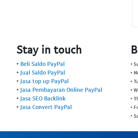
Stay in touch
B
‣
Beli Saldo PayPal
‣ 
‣
Jual Saldo PayPal
‣ 
‣
Jasa top up PayPal
‣ T
‣
Jasa Pembayaran Online PayPal
‣ 
‣
Jasa SEO Backlink
‣ T
‣
Jasa Convert PayPal
‣ F
‣ S