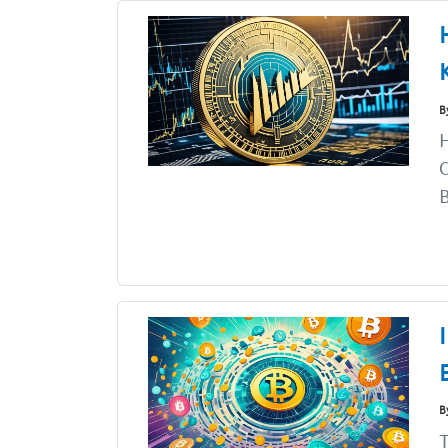
B
H
C
B
B
T