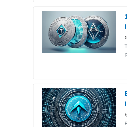
B
T
p
B
B