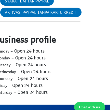
SYARAT DAFTAR PAYPAL
AKTIVASI PAYPAL TANPA KARTU KREDIT
usiness profile
- Open 24 hours
Sunday
- Open 24 hours
Monday
- Open 24 hours
uesday
- Open 24 hours
Wednesday
- Open 24 hours
hursday
- Open 24 hours
riday
- Open 24 hours
aturday
Chat with us