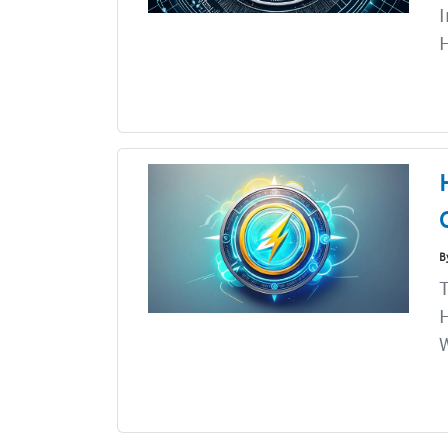
I
H
B
T
H