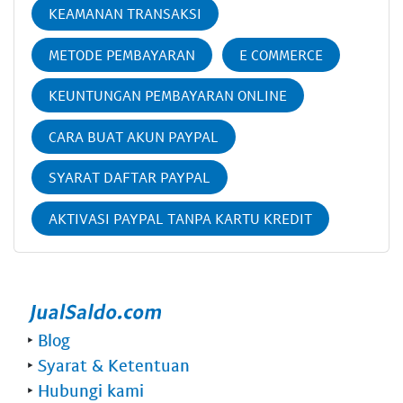
KEAMANAN TRANSAKSI
METODE PEMBAYARAN
E COMMERCE
KEUNTUNGAN PEMBAYARAN ONLINE
CARA BUAT AKUN PAYPAL
SYARAT DAFTAR PAYPAL
AKTIVASI PAYPAL TANPA KARTU KREDIT
‣
Blog
‣
Syarat & Ketentuan
‣
Hubungi kami