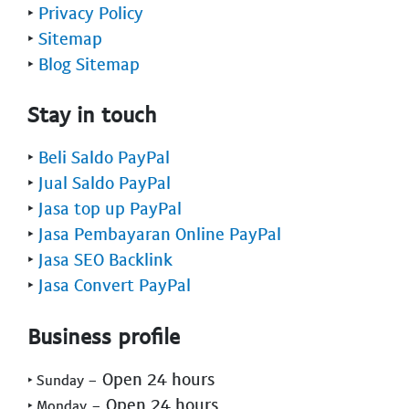
‣
Privacy Policy
‣
Sitemap
‣
Blog Sitemap
Stay in touch
‣
Beli Saldo PayPal
‣
Jual Saldo PayPal
‣
Jasa top up PayPal
‣
Jasa Pembayaran Online PayPal
‣
Jasa SEO Backlink
‣
Jasa Convert PayPal
Business profile
- Open 24 hours
‣ Sunday
- Open 24 hours
‣ Monday