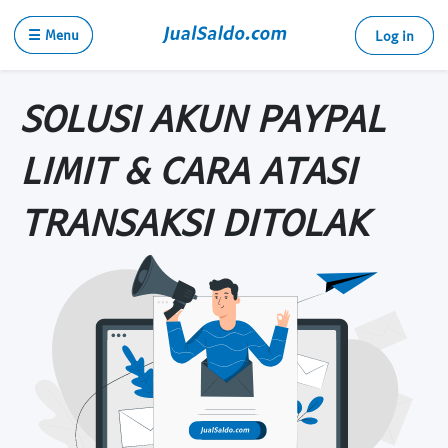
☰ Menu
Log in
SOLUSI AKUN PAYPAL
LIMIT & CARA ATASI
TRANSAKSI DITOLAK