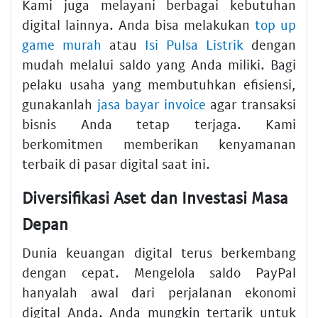
Kami juga melayani berbagai kebutuhan
digital lainnya. Anda bisa melakukan
top up
game murah
atau
Isi Pulsa Listrik
dengan
mudah melalui saldo yang Anda miliki. Bagi
pelaku usaha yang membutuhkan efisiensi,
gunakanlah
jasa bayar invoice
agar transaksi
bisnis Anda tetap terjaga. Kami
berkomitmen memberikan kenyamanan
terbaik di pasar digital saat ini.
Diversifikasi Aset dan Investasi Masa
Depan
Dunia keuangan digital terus berkembang
dengan cepat. Mengelola saldo PayPal
hanyalah awal dari perjalanan ekonomi
digital Anda. Anda mungkin tertarik untuk