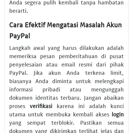
Anda segera pulih kembali tanpa hambatan
berarti.
Cara Efektif Mengatasi Masalah Akun
PayPal
Langkah awal yang harus dilakukan adalah
memeriksa pesan pemberitahuan di pusat
penyelesaian atau email resmi dari pihak
PayPal. Jika akun Anda terkena limit,
biasanya Anda diminta untuk melengkapi
informasi pribadi atau mengunggah
dokumen identitas terbaru. Jangan abaikan
proses
verifikasi
karena ini adalah kunci
utama untuk membuka kembali akses
login
yang sempat terblokir. Pastikan semua
dokumen yang dikirimkan terlihat jelas dan