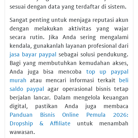
sesuai dengan data yang terdaftar di sistem.
Sangat penting untuk menjaga reputasi akun
dengan melakukan aktivitas yang wajar
secara rutin. Jika Anda sering mengalami
kendala, gunakanlah layanan profesional dari
jasa bayar paypal
sebagai solusi pendukung.
Bagi yang membutuhkan kemudahan akses,
Anda juga bisa mencoba
top up paypal
murah
atau mencari informasi terkait
beli
saldo paypal
agar operasional bisnis tetap
berjalan lancar. Dalam mengelola keuangan
digital, pastikan Anda juga membaca
Panduan Bisnis Online Pemula 2026:
Dropship & Affiliate
untuk menambah
wawasan.