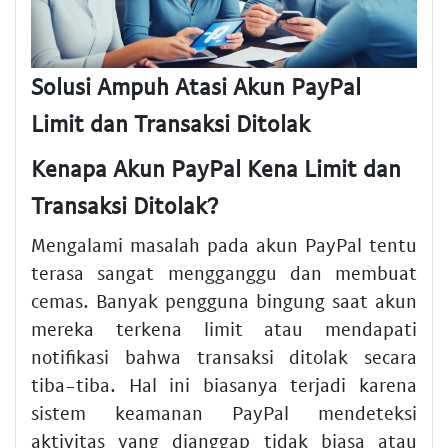
Solusi Ampuh Atasi Akun PayPal
Limit dan Transaksi Ditolak
Kenapa Akun PayPal Kena Limit dan
Transaksi Ditolak?
Mengalami masalah pada akun PayPal tentu
terasa sangat mengganggu dan membuat
cemas. Banyak pengguna bingung saat akun
mereka terkena limit atau mendapati
notifikasi bahwa transaksi ditolak secara
tiba-tiba. Hal ini biasanya terjadi karena
sistem keamanan PayPal mendeteksi
aktivitas yang dianggap tidak biasa atau