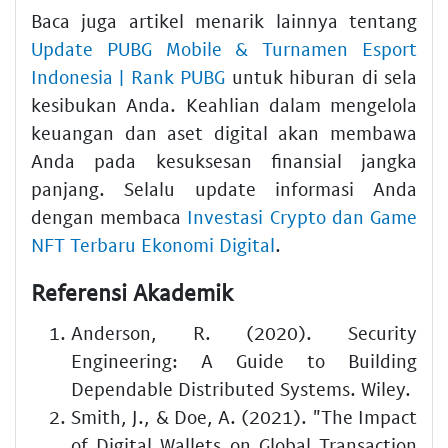
Baca juga artikel menarik lainnya tentang
Update PUBG Mobile & Turnamen Esport
Indonesia | Rank PUBG
untuk hiburan di sela
kesibukan Anda. Keahlian dalam mengelola
keuangan dan aset digital akan membawa
Anda pada kesuksesan finansial jangka
panjang. Selalu update informasi Anda
dengan membaca
Investasi Crypto dan Game
NFT Terbaru Ekonomi Digital
.
Referensi Akademik
Anderson, R. (2020). Security
Engineering: A Guide to Building
Dependable Distributed Systems. Wiley.
Smith, J., & Doe, A. (2021). "The Impact
of Digital Wallets on Global Transaction