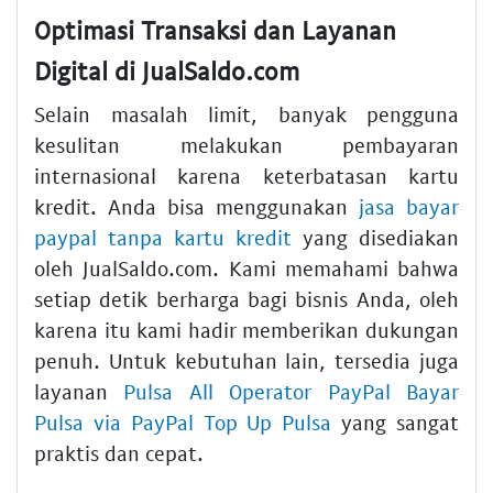
Optimasi Transaksi dan Layanan
Digital di JualSaldo.com
Selain masalah limit, banyak pengguna
kesulitan melakukan pembayaran
internasional karena keterbatasan kartu
kredit. Anda bisa menggunakan
jasa bayar
paypal tanpa kartu kredit
yang disediakan
oleh JualSaldo.com. Kami memahami bahwa
setiap detik berharga bagi bisnis Anda, oleh
karena itu kami hadir memberikan dukungan
penuh. Untuk kebutuhan lain, tersedia juga
layanan
Pulsa All Operator PayPal Bayar
Pulsa via PayPal Top Up Pulsa
yang sangat
praktis dan cepat.