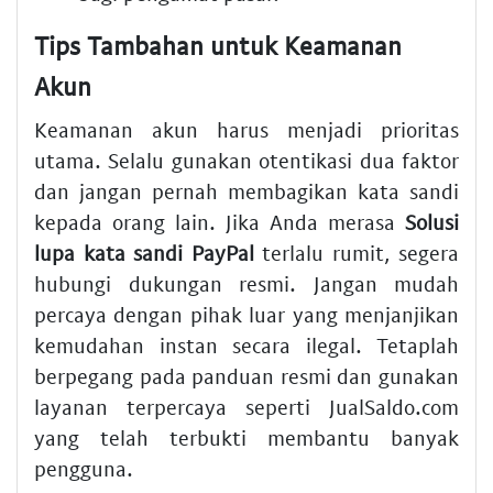
Tips Tambahan untuk Keamanan
Akun
Keamanan akun harus menjadi prioritas
utama. Selalu gunakan otentikasi dua faktor
dan jangan pernah membagikan kata sandi
kepada orang lain. Jika Anda merasa
Solusi
lupa kata sandi PayPal
terlalu rumit, segera
hubungi dukungan resmi. Jangan mudah
percaya dengan pihak luar yang menjanjikan
kemudahan instan secara ilegal. Tetaplah
berpegang pada panduan resmi dan gunakan
layanan terpercaya seperti JualSaldo.com
yang telah terbukti membantu banyak
pengguna.