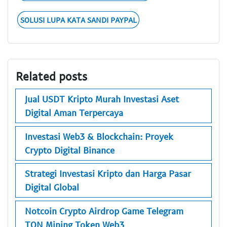
SOLUSI LUPA KATA SANDI PAYPAL
Related posts
Jual USDT Kripto Murah Investasi Aset
Digital Aman Terpercaya
Investasi Web3 & Blockchain: Proyek
Crypto Digital Binance
Strategi Investasi Kripto dan Harga Pasar
Digital Global
Notcoin Crypto Airdrop Game Telegram
TON Mining Token Web3