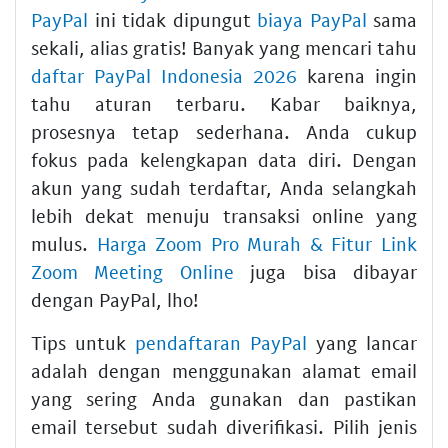
PayPal
ini tidak dipungut
biaya PayPal
sama
sekali, alias gratis! Banyak yang mencari tahu
daftar PayPal Indonesia 2026
karena ingin
tahu aturan terbaru. Kabar baiknya,
prosesnya tetap sederhana. Anda cukup
fokus pada kelengkapan data diri. Dengan
akun yang sudah terdaftar, Anda selangkah
lebih dekat menuju transaksi online yang
mulus.
Harga Zoom Pro Murah & Fitur Link
Zoom Meeting Online
juga bisa dibayar
dengan PayPal, lho!
Tips untuk
pendaftaran PayPal
yang lancar
adalah dengan menggunakan alamat email
yang sering Anda gunakan dan pastikan
email tersebut sudah diverifikasi. Pilih jenis