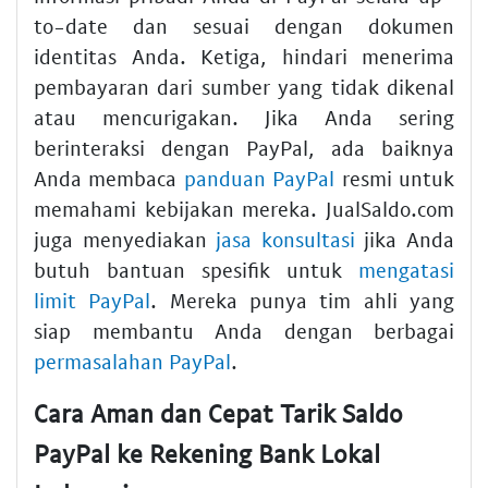
to-date dan sesuai dengan dokumen
identitas Anda. Ketiga, hindari menerima
pembayaran dari sumber yang tidak dikenal
atau mencurigakan. Jika Anda sering
berinteraksi dengan PayPal, ada baiknya
Anda membaca
panduan PayPal
resmi untuk
memahami kebijakan mereka. JualSaldo.com
juga menyediakan
jasa konsultasi
jika Anda
butuh bantuan spesifik untuk
mengatasi
limit PayPal
. Mereka punya tim ahli yang
siap membantu Anda dengan berbagai
permasalahan PayPal
.
Cara Aman dan Cepat Tarik Saldo
PayPal ke Rekening Bank Lokal