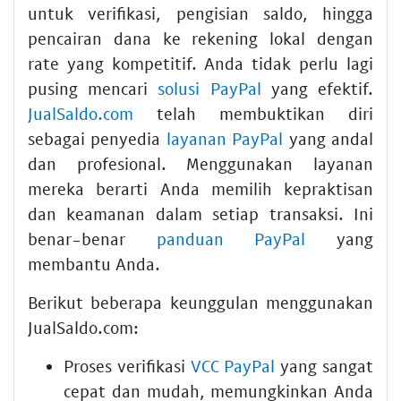
untuk verifikasi, pengisian saldo, hingga
pencairan dana ke rekening lokal dengan
rate yang kompetitif. Anda tidak perlu lagi
pusing mencari
solusi PayPal
yang efektif.
JualSaldo.com
telah membuktikan diri
sebagai penyedia
layanan PayPal
yang andal
dan profesional. Menggunakan layanan
mereka berarti Anda memilih kepraktisan
dan keamanan dalam setiap transaksi. Ini
benar-benar
panduan PayPal
yang
membantu Anda.
Berikut beberapa keunggulan menggunakan
JualSaldo.com:
Proses verifikasi
VCC PayPal
yang sangat
cepat dan mudah, memungkinkan Anda