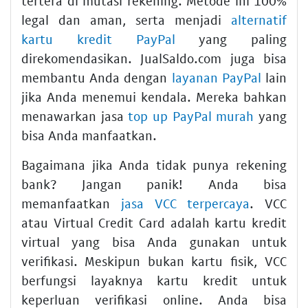
tertera di mutasi rekening. Metode ini 100%
legal dan aman, serta menjadi
alternatif
kartu kredit PayPal
yang paling
direkomendasikan. JualSaldo.com juga bisa
membantu Anda dengan
layanan PayPal
lain
jika Anda menemui kendala. Mereka bahkan
menawarkan jasa
top up PayPal murah
yang
bisa Anda manfaatkan.
Bagaimana jika Anda tidak punya rekening
bank? Jangan panik! Anda bisa
memanfaatkan
jasa VCC terpercaya
. VCC
atau Virtual Credit Card adalah kartu kredit
virtual yang bisa Anda gunakan untuk
verifikasi. Meskipun bukan kartu fisik, VCC
berfungsi layaknya kartu kredit untuk
keperluan verifikasi online. Anda bisa