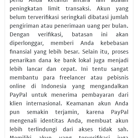
peningkatan limit transaksi. Akun yang
belum terverifikasi seringkali dibatasi jumlah
pengiriman atau penerimaan uang per bulan.
Dengan verifikasi, batasan ini akan
diperlonggar, memberi Anda kebebasan
finansial yang lebih besar. Selain itu, proses
penarikan dana ke bank lokal juga menjadi
lebih lancar dan cepat. Ini tentu sangat
membantu para freelancer atau pebisnis
online di Indonesia yang mengandalkan
PayPal untuk menerima pembayaran dari
klien internasional. Keamanan akun Anda
pun semakin terjamin, karena PayPal
mengenali identitas Anda, membuat akun
lebih terlindungi dari akses tidak sah.
Memiliki akun yang terverifikasi juga