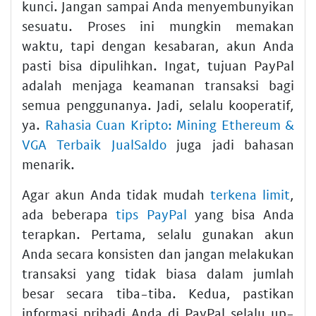
kunci. Jangan sampai Anda menyembunyikan
sesuatu. Proses ini mungkin memakan
waktu, tapi dengan kesabaran, akun Anda
pasti bisa dipulihkan. Ingat, tujuan PayPal
adalah menjaga keamanan transaksi bagi
semua penggunanya. Jadi, selalu kooperatif,
ya.
Rahasia Cuan Kripto: Mining Ethereum &
VGA Terbaik JualSaldo
juga jadi bahasan
menarik.
Agar akun Anda tidak mudah
terkena limit
,
ada beberapa
tips PayPal
yang bisa Anda
terapkan. Pertama, selalu gunakan akun
Anda secara konsisten dan jangan melakukan
transaksi yang tidak biasa dalam jumlah
besar secara tiba-tiba. Kedua, pastikan
informasi pribadi Anda di PayPal selalu up-