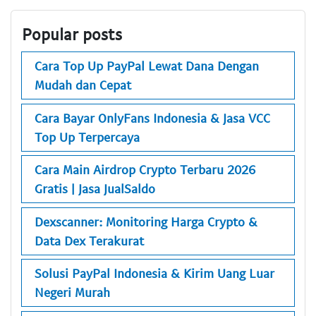
Popular posts
Cara Top Up PayPal Lewat Dana Dengan
Mudah dan Cepat
Cara Bayar OnlyFans Indonesia & Jasa VCC
Top Up Terpercaya
Cara Main Airdrop Crypto Terbaru 2026
Gratis | Jasa JualSaldo
Dexscanner: Monitoring Harga Crypto &
Data Dex Terakurat
Solusi PayPal Indonesia & Kirim Uang Luar
Negeri Murah