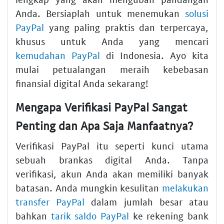
Anda. Bersiaplah untuk menemukan
solusi
PayPal
yang paling praktis dan terpercaya,
khusus untuk Anda yang mencari
kemudahan PayPal
di Indonesia. Ayo kita
mulai petualangan meraih kebebasan
finansial digital Anda sekarang!
Mengapa Verifikasi PayPal Sangat
Penting dan Apa Saja Manfaatnya?
Verifikasi PayPal itu seperti kunci utama
sebuah brankas digital Anda. Tanpa
verifikasi, akun Anda akan memiliki banyak
batasan. Anda mungkin kesulitan
melakukan
transfer PayPal
dalam jumlah besar atau
bahkan
tarik saldo PayPal
ke rekening bank