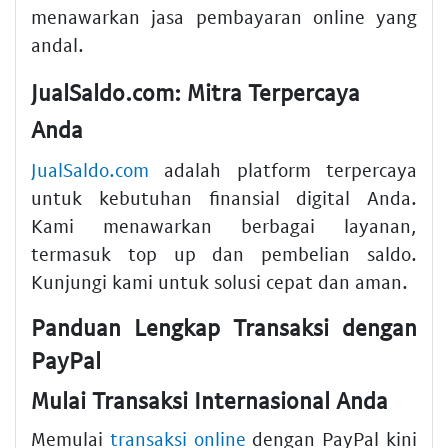
menawarkan jasa pembayaran online yang
andal.
JualSaldo.com: Mitra Terpercaya
Anda
JualSaldo.com
adalah platform terpercaya
untuk kebutuhan finansial digital Anda.
Kami menawarkan berbagai layanan,
termasuk top up dan pembelian saldo.
Kunjungi kami untuk solusi cepat dan aman.
Panduan Lengkap Transaksi dengan
PayPal
Mulai Transaksi Internasional Anda
Memulai
transaksi online
dengan PayPal kini