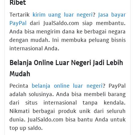
Ribet
Tertarik
kirim uang luar negeri
?
Jasa bayar
PayPal
dari JualSaldo.com siap membantu.
Anda bisa mengirim dana ke berbagai negara
dengan mudah. Ini membuka peluang bisnis
internasional Anda.
Belanja Online Luar Negeri Jadi Lebih
Mudah
Pecinta
belanja online luar negeri
? PayPal
adalah solusinya. Anda bisa membeli barang
dari situs internasional tanpa kendala.
Nikmati berbagai produk unik dari seluruh
dunia. JualSaldo.com bisa bantu Anda untuk
top up saldo.