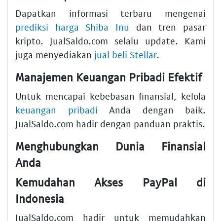
Dapatkan informasi terbaru mengenai
prediksi harga Shiba Inu
dan tren pasar
kripto. JualSaldo.com selalu update. Kami
juga menyediakan
jual beli Stellar
.
Manajemen Keuangan Pribadi Efektif
Untuk mencapai kebebasan finansial, kelola
keuangan pribadi
Anda dengan baik.
JualSaldo.com hadir dengan panduan praktis.
Menghubungkan Dunia Finansial
Anda
Kemudahan Akses PayPal di
Indonesia
JualSaldo.com hadir untuk memudahkan