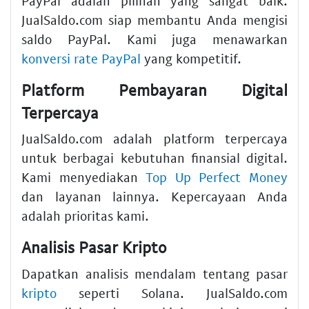
PayPal adalah pilihan yang sangat baik.
JualSaldo.com siap membantu Anda mengisi
saldo PayPal. Kami juga menawarkan
konversi rate PayPal
yang kompetitif.
Platform Pembayaran Digital
Terpercaya
JualSaldo.com adalah platform terpercaya
untuk berbagai kebutuhan finansial digital.
Kami menyediakan
Top Up Perfect Money
dan layanan lainnya. Kepercayaan Anda
adalah prioritas kami.
Analisis Pasar Kripto
Dapatkan analisis mendalam tentang pasar
kripto
seperti Solana. JualSaldo.com