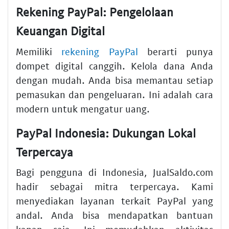
Rekening PayPal: Pengelolaan
Keuangan Digital
Memiliki
rekening PayPal
berarti punya
dompet digital canggih. Kelola dana Anda
dengan mudah. Anda bisa memantau setiap
pemasukan dan pengeluaran. Ini adalah cara
modern untuk mengatur uang.
PayPal Indonesia: Dukungan Lokal
Terpercaya
Bagi pengguna di Indonesia, JualSaldo.com
hadir sebagai mitra terpercaya. Kami
menyediakan layanan terkait PayPal yang
andal. Anda bisa mendapatkan bantuan