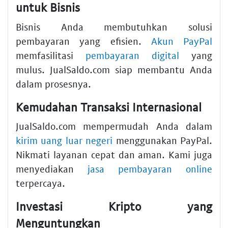
untuk Bisnis
Bisnis Anda membutuhkan solusi
pembayaran yang efisien.
Akun PayPal
memfasilitasi
pembayaran digital
yang
mulus. JualSaldo.com siap membantu Anda
dalam prosesnya.
Kemudahan Transaksi Internasional
JualSaldo.com mempermudah Anda dalam
kirim uang luar negeri
menggunakan PayPal.
Nikmati layanan cepat dan aman. Kami juga
menyediakan
jasa pembayaran online
terpercaya.
Investasi Kripto yang
Menguntungkan