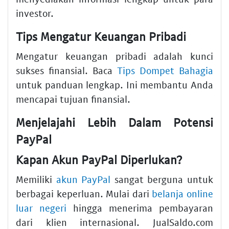
investor.
Tips Mengatur Keuangan Pribadi
Mengatur keuangan pribadi adalah kunci
sukses finansial. Baca
Tips Dompet Bahagia
untuk panduan lengkap. Ini membantu Anda
mencapai tujuan finansial.
Menjelajahi Lebih Dalam Potensi
PayPal
Kapan Akun PayPal Diperlukan?
Memiliki
akun PayPal
sangat berguna untuk
berbagai keperluan. Mulai dari
belanja online
luar negeri
hingga menerima pembayaran
dari klien internasional. JualSaldo.com