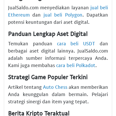
JualSaldo.com menyediakan layanan
jual beli
Ethereum
dan
jual beli Polygon
. Dapatkan
potensi keuntungan dari aset digital.
Panduan Lengkap Aset Digital
Temukan panduan
cara beli USDT
dan
berbagai aset digital lainnya. JualSaldo.com
adalah sumber informasi terpercaya Anda.
Kami juga membahas
cara beli Polkadot
.
Strategi Game Populer Terkini
Artikel tentang
Auto Chess
akan memberikan
Anda keunggulan dalam bermain. Pelajari
strategi sinergi dan item yang tepat.
Berita Kripto Teraktual