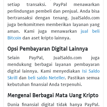
setiap transaksi. PayPal menawarkan
perlindungan pembeli dan penjual. Anda bisa
bertransaksi dengan tenang. JualSaldo.com
juga berkomitmen memberikan layanan yang
aman. Kami juga menawarkan
jual beli
Bitcoin
dan aset kripto lainnya.
Opsi Pembayaran Digital Lainnya
Selain PayPal, JualSaldo.com juga
mendukung berbagai layanan pembayaran
digital lainnya. Kami menyediakan
Isi Saldo
Skrill
dan
beli saldo Neteller
. Pastikan semua
kebutuhan finansial Anda terpenuhi.
Mengenal Berbagai Mata Uang Kripto
Dunia finansial digital tidak hanya PayPal.