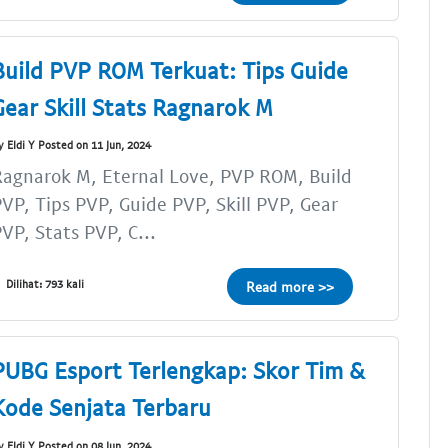
Build PVP ROM Terkuat: Tips Guide
Gear Skill Stats Ragnarok M
y Eldi Y Posted on 11 Jun, 2024
agnarok M, Eternal Love, PVP ROM, Build
VP, Tips PVP, Guide PVP, Skill PVP, Gear
VP, Stats PVP, C...
Dilihat: 793 kali
Read more >>
PUBG Esport Terlengkap: Skor Tim &
Kode Senjata Terbaru
y Eldi Y Posted on 08 Jun, 2024