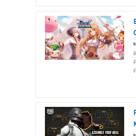
B
R
P
P
B