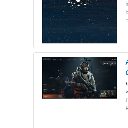
h
b
c
B
A
B