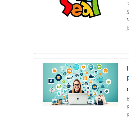
B
S
M
J
B
B
K
K