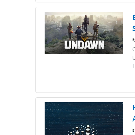
B
L
B