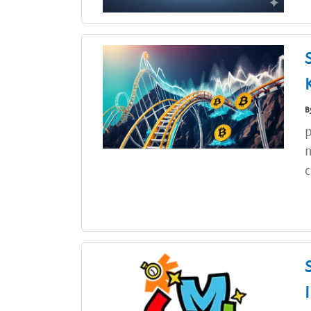
B
p
m
c