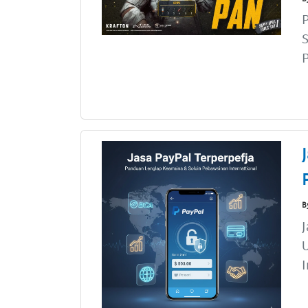
S
P
B
J
I