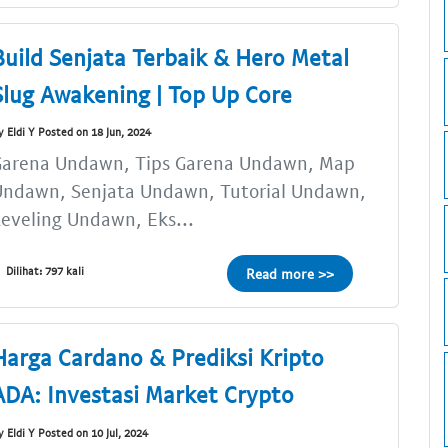
Build Senjata Terbaik & Hero Metal
Slug Awakening | Top Up Core
y Eldi Y Posted on 18 Jun, 2024
Garena Undawn, Tips Garena Undawn, Map
Undawn, Senjata Undawn, Tutorial Undawn,
eveling Undawn, Eks...
Dilihat: 797 kali
Read more >>
Harga Cardano & Prediksi Kripto
ADA: Investasi Market Crypto
y Eldi Y Posted on 10 Jul, 2024