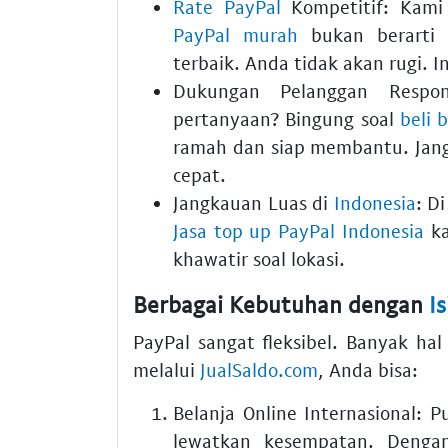
Rate PayPal
Kompetitif:
Kami
PayPal murah
bukan berarti 
terbaik. Anda tidak akan rugi. 
Dukungan Pelanggan Respons
pertanyaan? Bingung soal
beli 
ramah dan siap membantu. Jan
cepat.
Jangkauan Luas di
Indonesia
:
Di
Jasa top up PayPal Indonesia
ka
khawatir soal lokasi.
Berbagai Kebutuhan dengan
I
PayPal sangat fleksibel. Banyak ha
melalui
JualSaldo.com
, Anda bisa:
Belanja Online Internasional:
Pu
lewatkan kesempatan. Deng