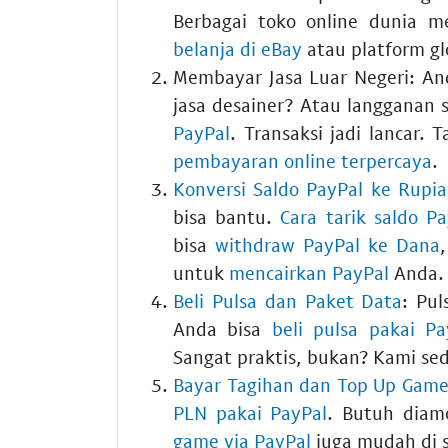
Berbagai toko online dunia m
belanja di eBay
atau platform gl
Membayar Jasa Luar Negeri:
And
jasa desainer? Atau langganan
PayPal
. Transaksi jadi lancar.
pembayaran online terpercaya
.
Konversi Saldo PayPal ke Rupi
bisa bantu.
Cara tarik saldo Pa
bisa
withdraw PayPal ke Dana
untuk
mencairkan PayPal
Anda
Beli Pulsa dan Paket Data
:
Puls
Anda bisa
beli pulsa pakai Pa
Sangat praktis, bukan? Kami se
Bayar Tagihan dan Top Up Gam
PLN pakai PayPal
. Butuh diam
game via PayPal
juga mudah di s