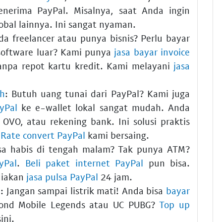
enerima PayPal. Misalnya, saat Anda ingin
obal lainnya. Ini sangat nyaman.
a freelancer atau punya bisnis? Perlu bayar
 software luar? Kami punya
jasa bayar invoice
 Tanpa repot kartu kredit. Kami melayani
jasa
ah
:
Butuh uang tunai dari PayPal? Kami juga
yPal
ke e-wallet lokal sangat mudah. Anda
, OVO, atau rekening bank. Ini solusi praktis
.
Rate convert PayPal
kami bersaing.
a habis di tengah malam? Tak punya ATM?
yPal
.
Beli paket internet PayPal
pun bisa.
diakan
jasa pulsa PayPal
24 jam.
e
:
Jangan sampai listrik mati! Anda bisa
bayar
ond Mobile Legends atau UC PUBG?
Top up
ini.