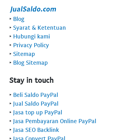
‣
Blog
‣
Syarat & Ketentuan
‣
Hubungi kami
‣
Privacy Policy
‣
Sitemap
‣
Blog Sitemap
Stay in touch
‣
Beli Saldo PayPal
‣
Jual Saldo PayPal
‣
Jasa top up PayPal
‣
Jasa Pembayaran Online PayPal
‣
Jasa SEO Backlink
‣
Jasa Convert PayPal