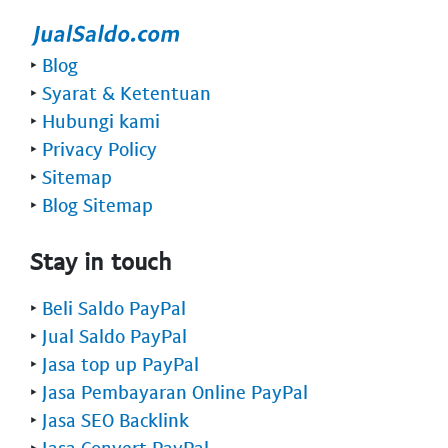
‣
Blog
‣
Syarat & Ketentuan
‣
Hubungi kami
‣
Privacy Policy
‣
Sitemap
‣
Blog Sitemap
Stay in touch
‣
Beli Saldo PayPal
‣
Jual Saldo PayPal
‣
Jasa top up PayPal
‣
Jasa Pembayaran Online PayPal
‣
Jasa SEO Backlink
‣
Jasa Convert PayPal