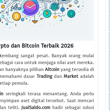
ypto dan Bitcoin Terbaik 2026
erkembang sangat pesat. Banyak orang mulai
ebagai cara untuk menjaga nilai aset mereka.
an banyaknya pilihan
Altcoin
yang tersedia di
na memahami dasar
Trading
dan
Market
adalah
setiap pemula.
in
seringkali terasa menantang. Anda perlu
yimpan aset digital tersebut. Saat mencari
an teliti.
JualSaldo.com
hadir sebagai solusi