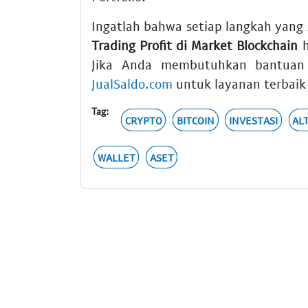
Ingatlah bahwa setiap langkah yan
Trading Profit di Market Blockchain
h
Jika Anda membutuhkan bantuan te
JualSaldo.com
untuk layanan terbaik 
Tag:
CRYPTO
BITCOIN
INVESTASI
AL
WALLET
ASET