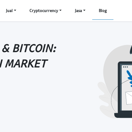
Jual
Cryptocurrency
Jasa
Blog
& BITCOIN:
I MARKET