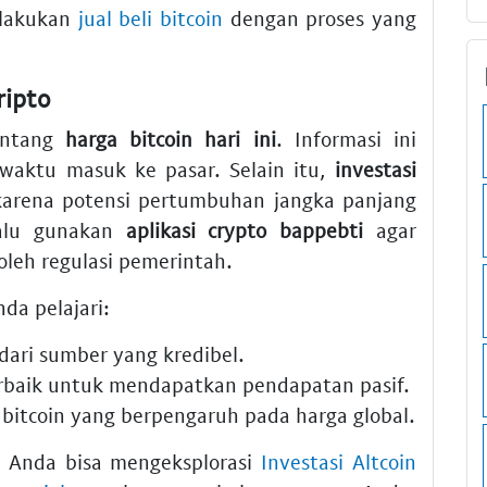
elakukan
jual beli bitcoin
dengan proses yang
ripto
entang
harga bitcoin hari ini
. Informasi ini
waktu masuk ke pasar. Selain itu,
investasi
karena potensi pertumbuhan jangka panjang
lalu gunakan
aplikasi crypto bappebti
agar
 oleh regulasi pemerintah.
da pelajari:
dari sumber yang kredibel.
rbaik
untuk mendapatkan pendapatan pasif.
 bitcoin
yang berpengaruh pada harga global.
n, Anda bisa mengeksplorasi
Investasi Altcoin