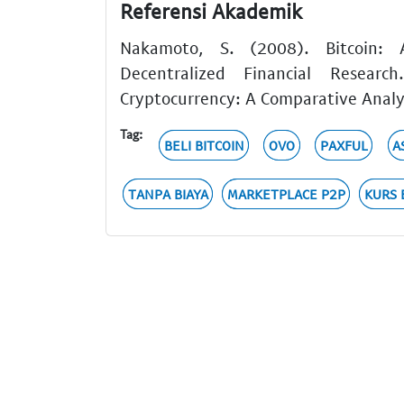
Referensi Akademik
Nakamoto, S. (2008). Bitcoin: 
Decentralized Financial Resea
Cryptocurrency: A Comparative Analys
Tag:
BELI BITCOIN
OVO
PAXFUL
A
TANPA BIAYA
MARKETPLACE P2P
KURS 