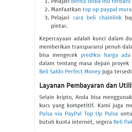
Pelajari
berita shiba inu terbaru
Manfaatkan
top up paypal mur
Pelajari
cara beli chainlink
bag
pintar.
Kepercayaan adalah kunci dalam dun
memberikan transparansi penuh dala
bisa mengecek
prediksi harga ad
dalam tentang masa depan proyek bl
Beli Saldo Perfect Money
juga tersedi
Layanan Pembayaran dan Utilit
Selain kripto, Anda bisa mengguna
kurs yang kompetitif. Kami juga 
Pulsa via PayPal Top Up Pulsa
untu
butuh kuota internet, segera
Beli Pa