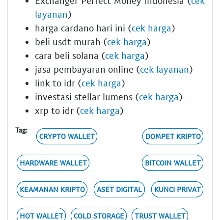
Exchanger Perfect Money Indonesia (
cek
layanan
)
harga cardano hari ini (
cek harga
)
beli usdt murah (
cek harga
)
cara beli solana (
cek harga
)
jasa pembayaran online (
cek layanan
)
link to idr (
cek harga
)
investasi stellar lumens (
cek harga
)
xrp to idr (
cek harga
)
Tag:
CRYPTO WALLET
DOMPET KRIPTO
HARDWARE WALLET
BITCOIN WALLET
KEAMANAN KRIPTO
ASET DIGITAL
KUNCI PRIVAT
HOT WALLET
COLD STORAGE
TRUST WALLET