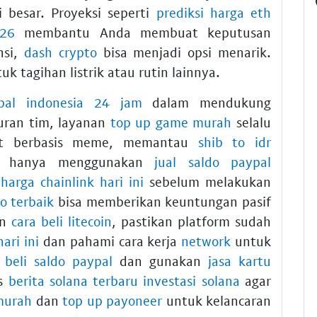
 besar. Proyeksi seperti
prediksi harga eth
026
membantu Anda membuat keputusan
nsi,
dash crypto
bisa menjadi opsi menarik.
uk tagihan listrik atau rutin lainnya.
pal indonesia 24 jam
dalam mendukung
uran tim, layanan
top up game murah
selalu
aset berbasis meme, memantau
shib to idr
nda hanya menggunakan
jual saldo paypal
k
harga chainlink hari ini
sebelum melakukan
o terbaik
bisa memberikan keuntungan pasif
an
cara beli litecoin
, pastikan platform sudah
ari ini
dan pahami cara kerja
network
untuk
a
beli saldo paypal
dan gunakan
jasa kartu
us
berita solana terbaru investasi solana
agar
 murah
dan
top up payoneer
untuk kelancaran