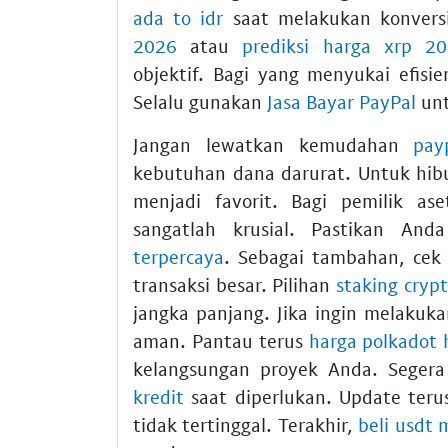
ada to idr
saat melakukan konversi
2026
atau
prediksi harga xrp 2
objektif. Bagi yang menyukai efisie
Selalu gunakan
Jasa Bayar PayPal
unt
Jangan lewatkan kemudahan
pay
kebutuhan dana darurat. Untuk hib
menjadi favorit. Bagi pemilik 
sangatlah krusial. Pastikan A
terpercaya
. Sebagai tambahan, ce
transaksi besar. Pilihan
staking crypt
jangka panjang. Jika ingin melakuk
aman. Pantau terus
harga polkadot h
kelangsungan proyek Anda. Seger
kredit
saat diperlukan. Update ter
tidak tertinggal. Terakhir,
beli usdt