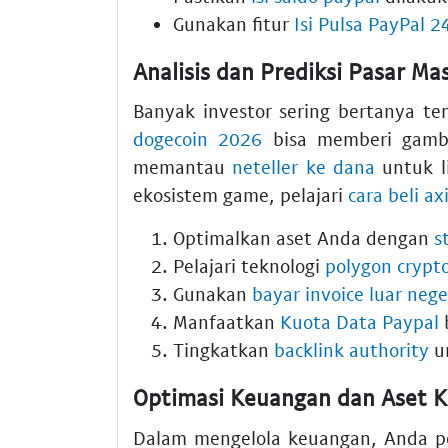
Gunakan fitur
Isi Pulsa PayPal 2
Analisis dan Prediksi Pasar M
Banyak investor sering bertanya t
dogecoin 2026
bisa memberi gamba
memantau
neteller ke dana
untuk li
ekosistem game, pelajari
cara beli ax
Optimalkan aset Anda dengan
s
Pelajari teknologi
polygon crypt
Gunakan
bayar invoice luar nege
Manfaatkan
Kuota Data Paypal
b
Tingkatkan
backlink authority
un
Optimasi Keuangan dan Aset K
Dalam mengelola keuangan, Anda per