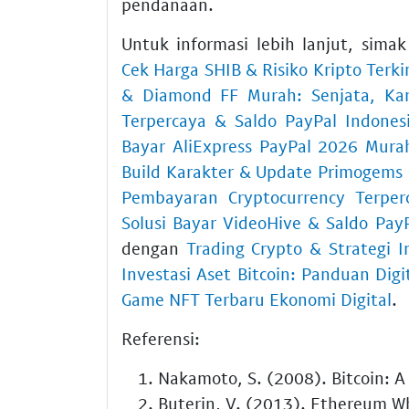
pendanaan.
Untuk informasi lebih lanjut, sima
Cek Harga SHIB & Risiko Kripto Terki
& Diamond FF Murah: Senjata, Kar
Terpercaya & Saldo PayPal Indones
Bayar AliExpress PayPal 2026 Murah
Build Karakter & Update Primogems
Pembayaran Cryptocurrency Terper
Solusi Bayar VideoHive & Saldo PayP
dengan
Trading Crypto & Strategi I
Investasi Aset Bitcoin: Panduan Digi
Game NFT Terbaru Ekonomi Digital
.
Referensi:
Nakamoto, S. (2008). Bitcoin: A
Buterin, V. (2013). Ethereum W