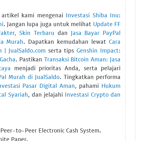
k artikel kami mengenai
Investasi Shiba Inu:
ni
. Jangan lupa juga untuk melihat
Update FF
akter, Skin Terbaru
dan
Jasa Bayar PayPal
ia Murah
. Dapatkan kemudahan lewat
Cara
 | JualSaldo.com
serta tips
Genshin Impact:
 Gacha
. Pastikan
Transaksi Bitcoin Aman: Jasa
caya
menjadi prioritas Anda, serta pelajari
al Murah di JualSaldo
. Tingkatkan performa
nvestasi Pasar Digital Aman
, pahami
Hukum
tal Syariah
, dan jelajahi
Investasi Crypto dan
 Peer-to-Peer Electronic Cash System.
hite Paper.