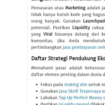
Pemasaran atau
Marketing
adalah j
tidak hanya butuh kode yang bagus
orang banyak. Gunakan
Launchpad
potensial. Pastikan
Liquidity
cukup 
yang
Viral
biasanya datang dari ke
komunitas. Jika Anda membutuh
pertimbangkan
jasa pembayaran onli
Daftar Strategi Pendukung Ek
Memahami pasar adalah keharusan
daftar elemen penting dalam dunia di
Fokus pada
staking xlm
untuk men
Gunakan
Jasa Skrill Terpercaya
u
Lakukan
Top Up Perfect Money
d
Pastikan
isi saldo paypal
dilakuk